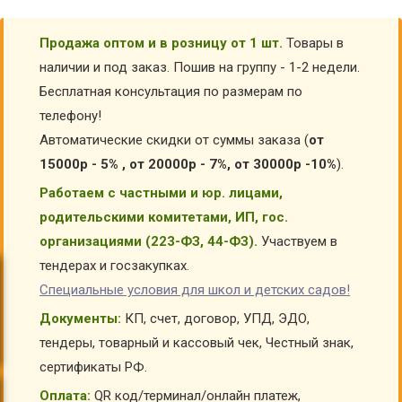
Продажа оптом и в розницу от 1 шт.
Товары в
наличии и под заказ. Пошив на группу - 1-2 недели.
Бесплатная консультация по размерам по
телефону!
Автоматические скидки от суммы заказа (
от
15000р - 5% , от 20000р - 7%, от 30000р -10%
).
Работаем с частными и юр. лицами,
родительскими комитетами, ИП, гос.
организациями (223-ФЗ, 44-ФЗ).
Участвуем в
тендерах и госзакупках.
Специальные условия для школ и детских садов!
Документы:
КП, счет, договор, УПД, ЭДО,
тендеры, товарный и кассовый чек, Честный знак,
сертификаты РФ.
Оплата:
QR код/терминал/онлайн платеж,