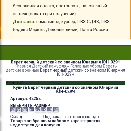
безналичная оплата, постоплата, наложенный
платеж (оплата при получении).
Доставка:
самовывоз, курьер, ПВЗ СДЭК, ПВЗ
Яндекс Маркет, Деловые линии, Почта России.
Берет черный детский со значком Юнармия ЮН-029Ч
Главная
Детский камуфляж
Головные уборы
Береты
детские военные
Берет черный детский со значком Юнармия
ЮН-029Ч
Новинка!
Под заказ с оптового склада
Купить Берет черный детский со значком Юнармия
ЮН-029Ч
Артикул:
42252
ВЫБЕРИТЕ РАЗМЕР:
53
54
55
56
57
58
59
60
Склад:
Под заказ с оптового склада
Товар с выбранным набором характеристик
недоступен для покупки