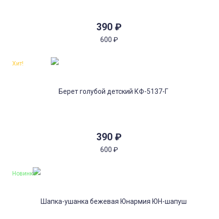
390
₽
600
₽
Хит!
390
₽
600
₽
Новинка!