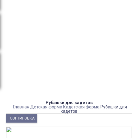
тендеры, товарный и кассовый чек, Честный знак,
сертификаты РФ.
Оплата:
QR код/терминал/онлайн платеж,
безналичная оплата, постоплата, наложенный
платеж (оплата при получении).
Доставка:
самовывоз, курьер, ПВЗ СДЭК, ПВЗ
Яндекс Маркет, Деловые линии, Почта России.
Каталог товаров
Детский камуфляж
Детская форма
Детские костюмы по профессиям
Карнавальные костюмы детские
Детская обувь
Спасательные жилеты
Рубашки для кадетов
Главная
Детская форма
Кадетская форма
Рубашки для
кадетов
СОРТИРОВКА