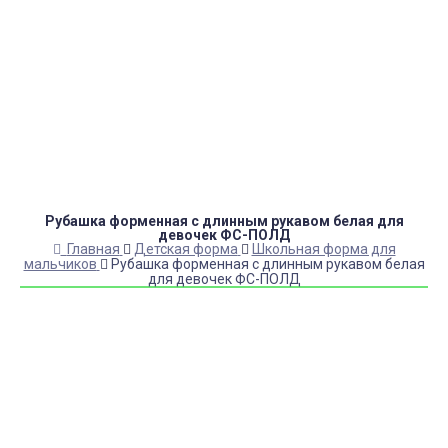
Оплата:
QR код/терминал/онлайн платеж,
безналичная оплата, постоплата, наложенный
платеж (оплата при получении).
Доставка:
самовывоз, курьер, ПВЗ СДЭК, ПВЗ
Яндекс Маркет, Деловые линии, Почта России.
Рубашка форменная с длинным рукавом белая для
девочек ФС-ПОЛД
Главная
Детская форма
Школьная форма для
мальчиков
Рубашка форменная с длинным рукавом белая
для девочек ФС-ПОЛД
Купить Рубашка форменная с длинным рукавом белая
для девочек ФС-ПОЛД
Артикул:
51285
Выберите Размер:
34/140
36-38/134-140
38/146
38-40/140-146
42/146
38/152
40-42/146-152
44-46/152-158
42/158
42/164
44-46/158-164
40-42/170-176
46/170-176
46/176-182
Под заказ с оптового склада