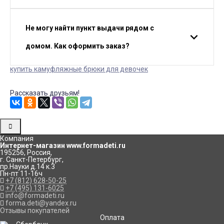
Не могу найти пункт выдачи рядом с
домом. Как оформить заказ?
купить камуфляжные брюки для девочек
Рассказать друзьям!
Компания
Интернет-магазин www.formadeti.ru
195256
,
Россия
,
г. Санкт-Петербург
,
пр.Науки д.14 к.3
Пн-пт 11-16ч
+7 (812) 628-50-25
+7 (495) 131-6025
info@formadeti.ru
forma.deti@yandex.ru
Отзывы покупателей
Оплата