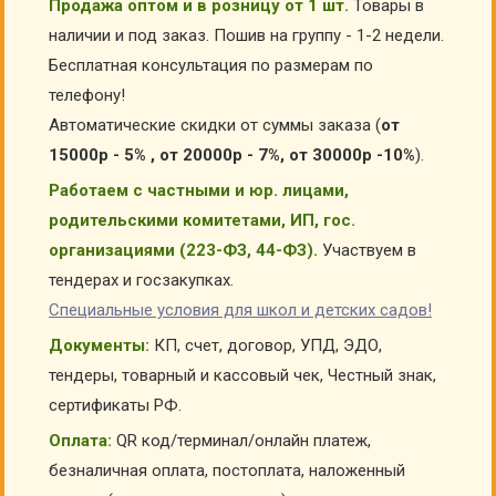
Продажа оптом и в розницу от 1 шт.
Товары в
наличии и под заказ. Пошив на группу - 1-2 недели.
Бесплатная консультация по размерам по
телефону!
Автоматические скидки от суммы заказа (
от
15000р - 5% , от 20000р - 7%, от 30000р -10%
).
Работаем с частными и юр. лицами,
родительскими комитетами, ИП, гос.
организациями (223-ФЗ, 44-ФЗ).
Участвуем в
тендерах и госзакупках.
Специальные условия для школ и детских садов!
Документы:
КП, счет, договор, УПД, ЭДО,
тендеры, товарный и кассовый чек, Честный знак,
сертификаты РФ.
Оплата:
QR код/терминал/онлайн платеж,
безналичная оплата, постоплата, наложенный