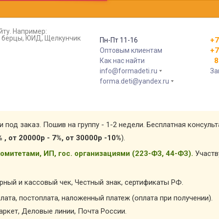
йту. Например:
т, берцы, ЮИД, Щелкунчик
+7
Пн-Пт 11-16
+7
Оптовым клиентам
8 
Как нас найти
info@formadeti.ru
За
forma.deti@yandex.ru
и под заказ. Пошив на группу - 1-2 недели. Бесплатная консуль
% , от 20000р - 7%, от 30000р -10%
).
омитетами, ИП, гос. организациями (223-ФЗ, 44-ФЗ).
Участв
арный и кассовый чек, Честный знак, сертификаты РФ.
лата, постоплата, наложенный платеж (оплата при получении).
ркет, Деловые линии, Почта России.