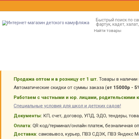
Быстрый поиск по са
фартук, кадет, хала
Продажа оптом и в розницу от 1 шт.
Товары в наличии 
Автоматические скидки от суммы заказа (
от 15000р - 5
Работаем с частными и юр. лицами, родительскими к
Специальные условия для школ и детских садов!
Документы:
КП, счет, договор, УПД, ЭДО, тендеры, тов
Оплата:
QR код/терминал/онлайн платеж, безналичная оп
Доставка:
самовывоз, курьер, ПВЗ СДЭК, ПВЗ Яндекс Ма