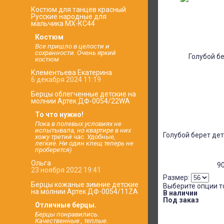
Костюм для танцев красный
Русские народные для
мальчика МХ-КС44
Костюм
Все пришло в целости и
сохранности. Очень яркий
костюм
Клементьева Екатерина
6 декабря 2024 11:19
Берцы облегченные детские на
молнии Артек ДФ-0054/22WA
То что нужно!
Пока в полевых условиях не
испытывала, но квартире в них
Голубой берет де
хожу третий час. Удобные,
легкие. Ни один клещ теперь не
проберется)
Ольга
9
23 ноября 2022 19:41
Размер:
Берцы кожаные зимние детские
Выберите опции т
на молнии Артек ДФ-0054/11ZA
В наличии
Под заказ
Отличные берцы.
Берцы понравились.
Качественные , теплые.