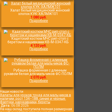
Халат белый медицинский женский
хлопок КУК-ХАЛМЖ101
1 080 руб.
Подробнее
Кадетский костюм МЧС рип-стоп с
беретом и нашивками КВ-M-0347-КБ
4 120 руб.
Подробнее
Рубашка форменная с длинным
рукавом белая для мальчиков ФС-ПОЛМ
2 070 руб.
Подробнее
Наши новости
Халаты для уроков труда для мальчиков в
наличии: рост 134–188, синие и чёрные.
Фартуки, нарукавники, береты
Дата:
06.08.2026
На наш склад поступила полная размерная