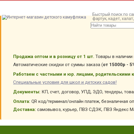
Быстрый поиск по са
фартук, кадет, хала
Продажа оптом и в розницу от 1 шт.
Товары в наличии 
Автоматические скидки от суммы заказа (
от 15000р - 5
Работаем с частными и юр. лицами, родительскими к
Специальные условия для школ и детских садов!
Документы:
КП, счет, договор, УПД, ЭДО, тендеры, тов
Оплата:
QR код/терминал/онлайн платеж, безналичная оп
Доставка:
самовывоз, курьер, ПВЗ СДЭК, ПВЗ Яндекс Ма