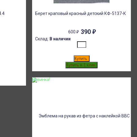
4.4
Берет краповый красный детский КФ-5137-К
390
₽
600
₽
Склад:
В наличии
Купить
Новинка!