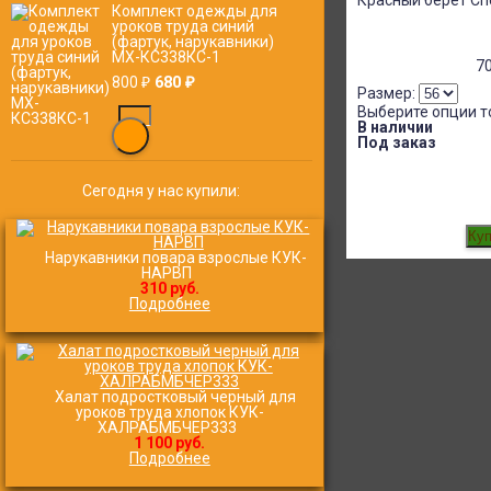
Красный берет Сп
Комплект одежды для
уроков труда синий
(фартук, нарукавники)
МХ-КС338КС-1
7
680
800
₽
₽
Размер:
Выберите опции т
В наличии
Под заказ
Сегодня у нас купили:
Нарукавники повара взрослые КУК-
НАРВП
310 руб.
Подробнее
Халат подростковый черный для
уроков труда хлопок КУК-
ХАЛРАБМБЧЕР333
1 100 руб.
Подробнее