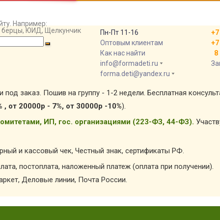
йту. Например:
т, берцы, ЮИД, Щелкунчик
Пн-Пт 11-16
+7
Оптовым клиентам
+7
Как нас найти
8 
info@formadeti.ru
За
forma.deti@yandex.ru
и под заказ. Пошив на группу - 1-2 недели. Бесплатная консуль
% , от 20000р - 7%, от 30000р -10%
).
омитетами, ИП, гос. организациями (223-ФЗ, 44-ФЗ).
Участв
арный и кассовый чек, Честный знак, сертификаты РФ.
лата, постоплата, наложенный платеж (оплата при получении).
ркет, Деловые линии, Почта России.