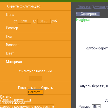
Скрыть фильтрацию
Главная
Детская 
Сортировка
Цена
Новинка!
от
до
руб.
Размер
Пол
Возраст
Цвет
Материал
Фильтр по названию
Голубой берет ВД
Показать еще
Скрыть
Каталог
Детский камуфляж
7
Детская форма
Детские костюмы по профессиям
Размер: