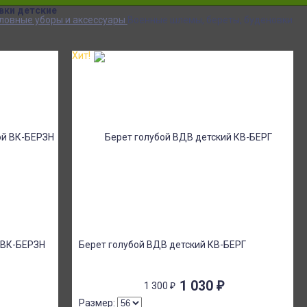
вки детские
ловные уборы и аксессуары
Военные шлемы, береты, буденовки
Хит!
й ВК-БЕРЗН
Берет голубой ВДВ детский КВ-БЕРГ
1 030
₽
1 300
₽
Размер: