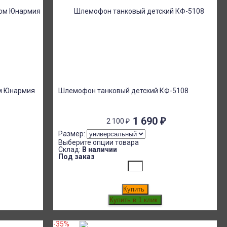
ом Юнармия
Шлемофон танковый детский КФ-5108
1 690
₽
2 100
₽
Размер:
Выберите опции товара
Склад:
В наличии
Под заказ
Купить
-35%