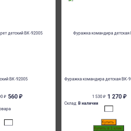
тский ВК-92005
Фуражка командира детская ВК-
560
₽
1 270
₽
00
₽
1 530
₽
Склад:
В наличии
овара
Купить