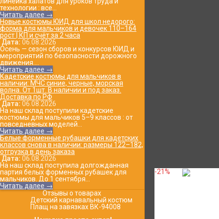
линейка халатов для уроков труда и
технологии : все...
Читать далее →
Новые костюмы ЮИД для школ недорого:
форма для мальчиков и девочек 110–164
рост | КП и счёт за 2 часа
Дата:
06.08.2026
Осень — сезон сборов и конкурсов ЮИД и
мероприятий по безопасности дорожного
движения....
Читать далее →
Кадетские костюмы для мальчиков в
наличии: МЧС синие, черные, морская
волна. От 1шт. В наличии и под заказ.
Доставка по РФ
Дата:
06.08.2026
На наш склад поступили кадетские
костюмы для мальчиков 5–9 классов : от
повседневных моделей...
Читать далее →
Белые форменные рубашки для кадетских
классов снова в наличии: размеры 122–182,
отгрузка в день заказа
Дата:
06.08.2026
На наш склад поступила долгожданная
-21%
партия белых форменных рубашек для
мальчиков. До 1 сентября...
Читать далее →
Отзывы о товарах
Детский карнавальный костюм
Плащ на завязках ВК-94008