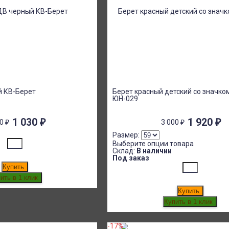
й КВ-Берет
Берет красный детский со значк
ЮН-029
1 030
₽
1 920
₽
00
₽
3 000
₽
Размер:
Выберите опции товара
Склад:
В наличии
Под заказ
Купить
Купить
-17%