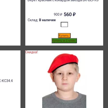
Берет красный с кокардой звезда ВК-БЕРКЗ
560
₽
900
₽
Склад:
В наличии
Купить
Скидка!