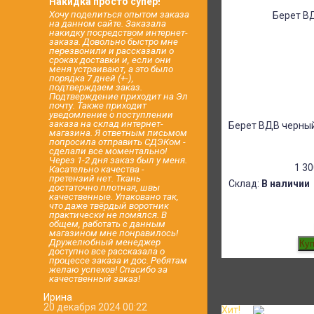
Накидка просто супер!
Хочу поделиться опытом заказа
на данном сайте. Заказала
накидку посредством интернет-
заказа. Довольно быстро мне
перезвонили и рассказали о
сроках доставки и, если они
меня устраивают, а это было
порядка 7 дней (+-),
подтверждаем заказ.
Подтверждение приходит на Эл
почту. Также приходит
уведомление о поступлении
заказа на склад интернет-
Берет ВДВ черны
магазина. Я ответным письмом
попросила отправить СДЭКом -
сделали все моментально!
Через 1-2 дня заказ был у меня.
1 3
Касательно качества -
претензий нет. Ткань
Склад:
В наличии
достаточно плотная, швы
качественные. Упаковано так,
что даже твёрдый воротник
практически не помялся. В
общем, работать с данным
магазином мне понравилось!
Дружелюбный менеджер
доступно все рассказала о
процессе заказа и дос. Ребятам
желаю успехов! Спасибо за
качественный заказ!
Ирина
20 декабря 2024 00:22
Хит!