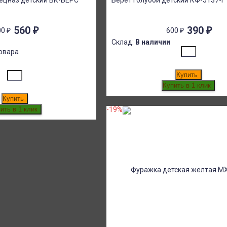
ецназ детский ВК-БЕРС
Берет голубой детский КФ-5137-Г
560
₽
390
₽
00
₽
600
₽
Склад:
В наличии
овара
Купить
Купить
-19%