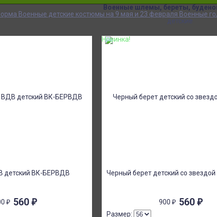
Военные шлемы, береты, будено
форма
Военные детские костюмы на 9 мая и 23 февраля
Военные го
детские
Новинка!
В детский ВК-БЕРВДВ
Черный берет детский со звездо
560
₽
560
₽
00
₽
900
₽
Размер: