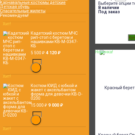
Карнавальные костюмы детские
Выберите опции т
Детская обувь
В наличии
Спасательные жилеты
Под заказ
Рекомендуем!
Хит!
Кадетский костюм МЧС
рип-стоп с беретом и
нашивками КВ-M-0347-
КБ
Новинка!
4 120
5 500
₽
₽
Хит!
Костюм ЮИД с юбкой и
жакет с аксельбантом
форма для девочки КВ-D-
0200
9 000
15 000
₽
₽
Хит!