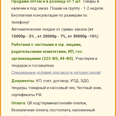
Продажа оптом и в розницу от 1 шт.
Товары в
наличии и под заказ. Пошив на группу - 1-2 недели.
Бесплатная консультация по размерам по
телефону!
Автоматические скидки от суммы заказа (
от
15000р - 5% , от 20000р - 7%, от 30000р -10%
).
Работаем с частными и юр. лицами,
родительскими комитетами, ИП, гос.
организациями (223-ФЗ, 44-ФЗ).
Участвуем в
тендерах и госзакупках.
Специальные условия для школ и детских садов!
Документы:
КП, счет, договор, УПД, ЭДО,
тендеры, товарный и кассовый чек, Честный знак,
сертификаты РФ.
Оплата:
QR код/терминал/онлайн платеж,
безналичная оплата, постоплата, наложенный