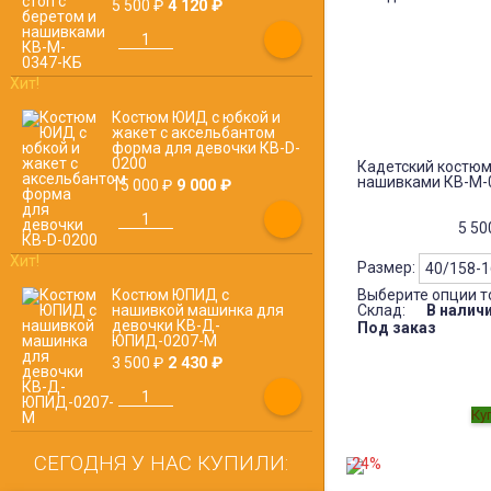
4 120
₽
5 500
₽
Хит!
Костюм ЮИД с юбкой и
жакет с аксельбантом
форма для девочки КВ-D-
0200
Кадетский костюм
нашивками КВ-M-
9 000
₽
15 000
₽
5 5
Хит!
Размер:
Костюм ЮПИД с
Выберите опции т
нашивкой машинка для
Склад:
В налич
девочки КВ-Д-
Под заказ
ЮПИД-0207-М
2 430
₽
3 500
₽
СЕГОДНЯ У НАС КУПИЛИ:
-24%