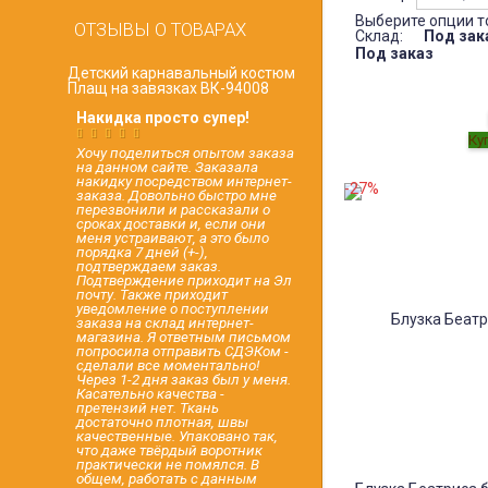
Выберите опции т
ОТЗЫВЫ О ТОВАРАХ
Склад:
Под зак
Под заказ
Детский карнавальный костюм
Плащ на завязках ВК-94008
Накидка просто супер!
Хочу поделиться опытом заказа
на данном сайте. Заказала
накидку посредством интернет-
-27%
заказа. Довольно быстро мне
перезвонили и рассказали о
сроках доставки и, если они
меня устраивают, а это было
порядка 7 дней (+-),
подтверждаем заказ.
Подтверждение приходит на Эл
почту. Также приходит
уведомление о поступлении
заказа на склад интернет-
магазина. Я ответным письмом
попросила отправить СДЭКом -
сделали все моментально!
Через 1-2 дня заказ был у меня.
Касательно качества -
претензий нет. Ткань
достаточно плотная, швы
качественные. Упаковано так,
что даже твёрдый воротник
практически не помялся. В
общем, работать с данным