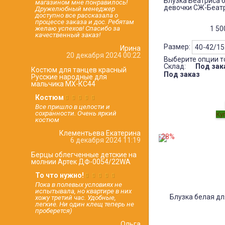
Блузка Беатриса 
магазином мне понравилось!
девочки СЖ-Беат
Дружелюбный менеджер
доступно все рассказала о
процессе заказа и дос. Ребятам
1 5
желаю успехов! Спасибо за
качественный заказ!
Размер:
Ирина
20 декабря 2024 00:22
Выберите опции т
Склад:
Под зак
Костюм для танцев красный
Под заказ
Русские народные для
мальчика МХ-КС44
Костюм
Все пришло в целости и
сохранности. Очень яркий
костюм
Клементьева Екатерина
-28%
6 декабря 2024 11:19
Берцы облегченные детские на
молнии Артек ДФ-0054/22WA
То что нужно!
Пока в полевых условиях не
испытывала, но квартире в них
хожу третий час. Удобные,
легкие. Ни один клещ теперь не
проберется)
Ольга