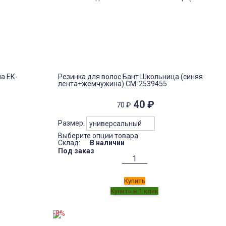
а ЕК-
Резинка для волос Бант Школьница (синяя
лента+жемчужина) СМ-2539455
40
₽
70
₽
Размер:
Выберите опции товара
Склад:
В наличии
Под заказ
Купить
-8%