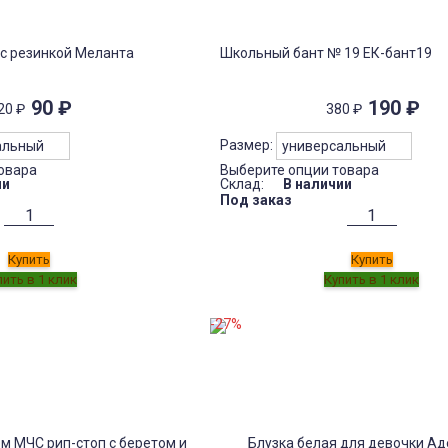
 с резинкой Меланта
Школьный бант № 19 ЕК-бант19
90
₽
190
₽
20
₽
380
₽
Размер:
овара
Выберите опции товара
ии
Склад:
В наличии
Под заказ
Купить
Купить
-27%