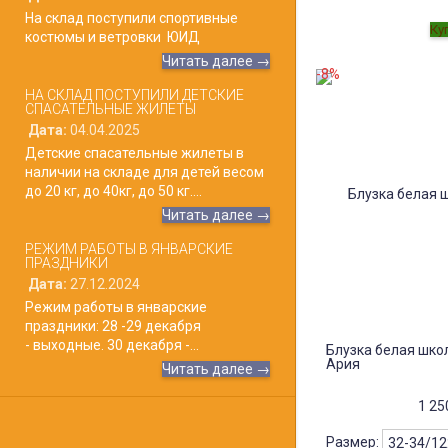
На склад поступили спортивные
костюмы и ветровки ЮИД
Читать далее →
-8%
НА СКЛАД ПОСТУПИЛИ ДЕТСКИЕ
СПАСАТЕЛЬНЫЕ ЖИЛЕТЫ
Дата:
04.04.2025
Детские спасательные жилеты в
наличии на складе для детей весом
до 20 кг, до 40кг, до 50 кг....
Читать далее →
РЕЖИМ РАБОТЫ В ЯНВАРСКИЕ
ПРАЗДНИКИ
Дата:
27.12.2024
Режим работы в январские
праздники: 28 -29 декабря
- выходные. 30 декабря -...
Блузка белая шко
Ария
Читать далее →
1 2
Размер: