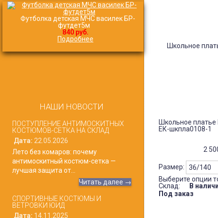
Футболка детская МЧС василек БР-
футдет5м
840 руб.
Подробнее
НАШИ НОВОСТИ
Школьное платье 
ПОСТУПЛЕНИЕ АНТИМОСКИТНЫХ
ЕК-шкпла0108-1
КОСТЮМОВ-СЕТКА НА СКЛАД
Дата:
22.05.2026
2 5
Лето без комаров: почему
антимоскитный костюм-сетка —
Размер:
лучшая защита от...
Выберите опции т
Читать далее →
Склад:
В налич
Под заказ
СПОРТИВНЫЕ КОСТЮМЫ И
ВЕТРОВКИ ЮИД
Дата:
14.11.2025