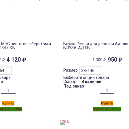
 МЧС рип-стоп с беретом и
Блузка белая для девочки Аделин
0347-КБ
БЛУЗА-АДЛБ
4 120
₽
950
₽
00
₽
1 300
₽
Размер:
овара
Выберите опции товара
ии
Склад:
В наличии
Под заказ
Купить
Купить
-18%