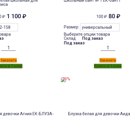
белая школьная для
Школьный бант № 1 ЕК-бант1
риса
1 100
₽
80
₽
00
₽
100
₽
Размер:
овара
Выберите опции товара
аз
Склад:
Под заказ
Под заказ
Заказать
Заказать
-20%