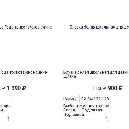
Годе трикотажное синие
Блузка белая школьная для дево
Диана
1 890
₽
900
₽
00
₽
1 100
₽
Размер:
овара
Выберите опции товара
ии
Склад:
Под заказ
Под заказ