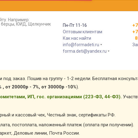
йту. Например:
т, берцы, ЮИД, Щелкунчик
+7
Пн-Пт 11-16
+7
Оптовым клиентам
8 
Как нас найти
info@formadeti.ru
За
forma.deti@yandex.ru
и под заказ. Пошив на группу - 1-2 недели. Бесплатная консуль
% , от 20000р - 7%, от 30000р -10%
).
омитетами, ИП, гос. организациями (223-ФЗ, 44-ФЗ).
Участв
арный и кассовый чек, Честный знак, сертификаты РФ.
лата, постоплата, наложенный платеж (оплата при получении).
ркет, Деловые линии, Почта России.