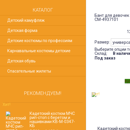
КАТАЛОГ
Бант для девочек
СМ-4937101
Детский камуфляж
Детская форма
1
Детские костюмы по профессиям
Размер:
Выберите опции т
Карнавальные костюмы детские
Склад:
В налич
Под заказ
Детская обувь
Спасательные жилеты
РЕКОМЕНДУЕМ!
Хит!
Хит!
Кадетский костюм МЧС
рип-стоп с беретом и
нашивками КВ-M-0347-
КБ