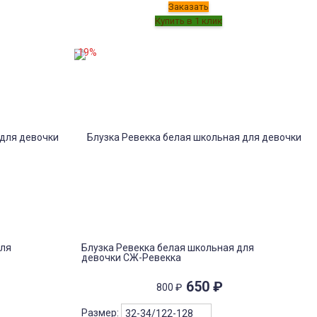
Заказать
-19%
для
Блузка Ревекка белая школьная для
девочки СЖ-Ревекка
650
₽
800
₽
Размер: