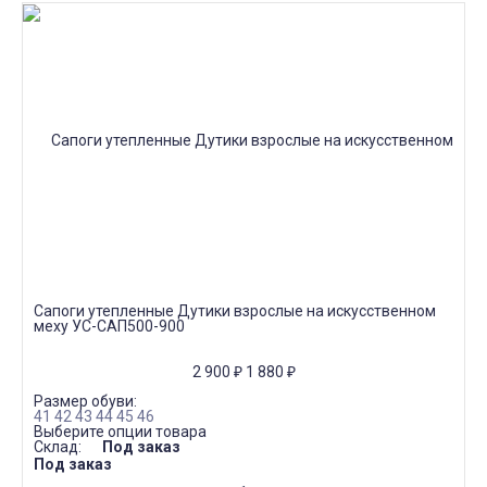
Сапоги утепленные Дутики взрослые на искусственном
меху УС-САП500-900
2 900
₽
1 880
₽
Размер обуви:
41
42
43
44
45
46
Выберите опции товара
Склад:
Под заказ
Под заказ