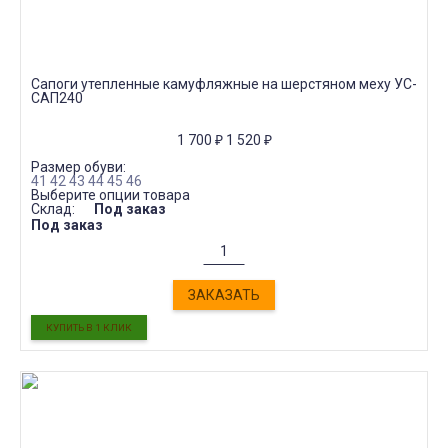
Сапоги утепленные камуфляжные на шерстяном меху УС-
САП240
1 700
₽
1 520
₽
Размер обуви:
41
42
43
44
45
46
Выберите опции товара
Склад:
Под заказ
Под заказ
ЗАКАЗАТЬ