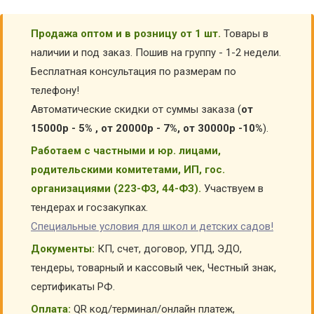
Продажа оптом и в розницу от 1 шт.
Товары в
наличии и под заказ. Пошив на группу - 1-2 недели.
Бесплатная консультация по размерам по
телефону!
Автоматические скидки от суммы заказа (
от
15000р - 5% , от 20000р - 7%, от 30000р -10%
).
Работаем с частными и юр. лицами,
родительскими комитетами, ИП, гос.
организациями (223-ФЗ, 44-ФЗ).
Участвуем в
тендерах и госзакупках.
Специальные условия для школ и детских садов!
Документы:
КП, счет, договор, УПД, ЭДО,
тендеры, товарный и кассовый чек, Честный знак,
сертификаты РФ.
Оплата:
QR код/терминал/онлайн платеж,