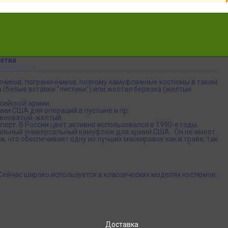
етки
расцветки
тников, пограничников, поэтому камуфляжные костюмы в таком
 (белые вставки "листики") или желтая березка (желтые
сийской армии.
мии США для операций в пустыне и пр.
леноватый-желтый.
орт. В России цвет активно использовался в 1990-е годы.
еальный универсальный камуфляж для армии США. Он не имеет
 что обеспечивает одну из лучших маскировок как в траве, так
 Сейчас широко используется в классических моделях костюмов:
Доставка