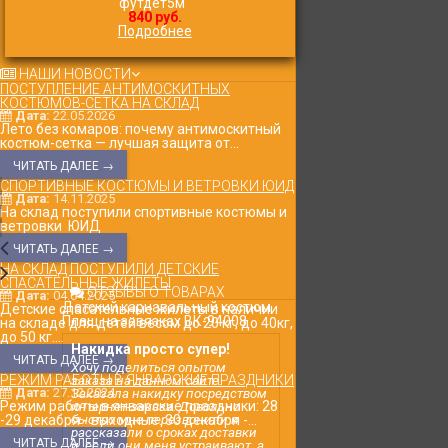
футдет5м
840 руб.
Подробнее
НАШИ НОВОСТИ
ПОСТУПЛЕНИЕ АНТИМОСКИТНЫХ
КОСТЮМОВ-СЕТКА НА СКЛАД
Дата:
22.05.2026
Лето без комаров: почему антимоскитный
костюм-сетка — лучшая защита от...
ЧИТАТЬ ДАЛЕЕ →
СПОРТИВНЫЕ КОСТЮМЫ И ВЕТРОВКИ ЮИД
Дата:
14.11.2025
На склад поступили спортивные костюмы и
ветровки ЮИД
ЧИТАТЬ ДАЛЕЕ →
НА СКЛАД ПОСТУПИЛИ ДЕТСКИЕ
СПАСАТЕЛЬНЫЕ ЖИЛЕТЫ
ОТЗЫВЫ О ТОВАРАХ
Дата:
04.04.2025
Детский карнавальный костюм
Детские спасательные жилеты в наличии
Плащ на завязках ВК-94008
на складе для детей весом до 20 кг, до 40кг,
до 50 кг....
Накидка просто супер!
ЧИТАТЬ ДАЛЕЕ →
Хочу поделиться опытом
РЕЖИМ РАБОТЫ В ЯНВАРСКИЕ ПРАЗДНИКИ
заказа на данном сайте.
Дата:
27.12.2024
Заказала накидку посредством
Режим работы в январские праздники: 28
интернет-заказа. Довольно
-29 декабря - выходные. 30 декабря -...
быстро мне перезвонили и
рассказали о сроках доставки
ЧИТАТЬ ДАЛЕЕ →
и, если они меня устраивают, а