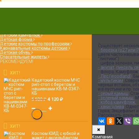
КАТАЛОГ
Детский камуфляж
Детская форма
Детские костюмы по профессиям
Существует нескол
Карнавальные костюмы детские
- березка (р27 или Р
Детская обувь
цвете часто называ
Спасательные жилеты
"листики").
РЕКОМЕНДУЕМ!
- цифра зеленая, п
- акупат, пиксель с
- флора. Камуфляж
ХИТ!
- Лес (woodland)
. Б
Кадетский костюм МЧС
- мультикам
. Совр
рип-стоп с беретом и
черных вставок, об
нашивками КВ-M-0347-
и в пустыне и пр. п
КБ
- серый камыш
. Ст
- зеленый камыш.
Ме
4 120
₽
5 500
₽
- кобра камуфляж.
- хаки/олива
. Одно
Горка, Энцефалит и 
Рассказать друзьям
ХИТ!
Костюм ЮИД с юбкой и
Компания
жакет с аксельбантом