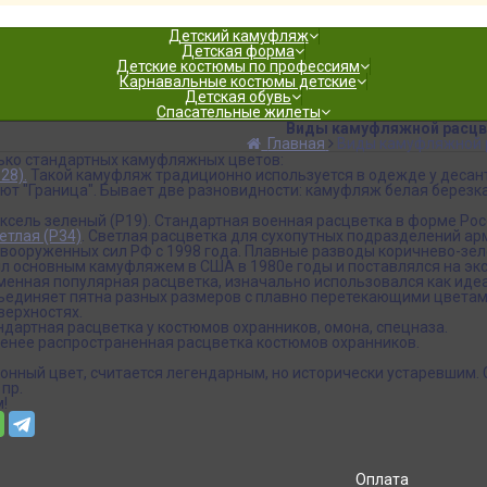
Детский камуфляж
Детская форма
Детские костюмы по профессиям
Карнавальные костюмы детские
Детская обувь
Спасательные жилеты
Виды камуфляжной расцв
Главная
Виды камуфляжной 
ько стандартных камуфляжных цветов:
28).
Такой камуфляж традиционно используется в одежде у десан
ют "Граница". Бывает две разновидности: камуфляж белая березка
иксель зеленый (Р19). Стандартная военная расцветка в форме Рос
ветлая (Р34)
. Светлая расцветка для сухопутных подразделений ар
 вооруженных сил РФ с 1998 года. Плавные разводы коричнево-зе
ыл основным камуфляжем в США в 1980е годы и поставлялся на эксп
еменная популярная расцветка, изначально использовался как ид
ъединяет пятна разных размеров с плавно перетекающими цветами,
оверхностях.
андартная расцветка у костюмов охранников, омона, спецназа.
нее распространенная расцветка костюмов охранников.
тонный цвет, считается легендарным, но исторически устаревшим.
пр.
!
Оплата