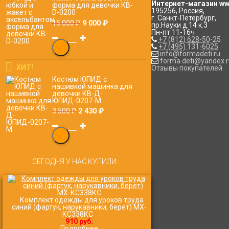
Интернет-магазин www
форма для девочки КВ-
195256
,
Россия
,
D-0200
г. Санкт-Петербург
,
9 000
₽
15 000
₽
пр.Науки д.14 к.3
Пн-пт 11-16ч
+7 (812) 628-50-25
+7 (495) 131-6025
info@formadeti.ru
forma.deti@yandex.r
ХИТ!
Отзывы покупателей
Костюм ЮПИД с
нашивкой машинка для
девочки КВ-Д-
ЮПИД-0207-М
2 430
₽
3 500
₽
СЕГОДНЯ У НАС КУПИЛИ:
Комплект одежды для уроков труда
синий (фартук, нарукавники, берет) МХ-
КС338КС
910 руб.
Подробнее