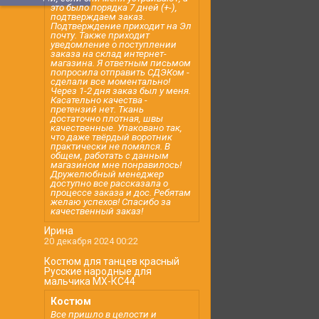
это было порядка 7 дней (+-),
подтверждаем заказ.
Подтверждение приходит на Эл
почту. Также приходит
уведомление о поступлении
заказа на склад интернет-
магазина. Я ответным письмом
попросила отправить СДЭКом -
сделали все моментально!
Через 1-2 дня заказ был у меня.
Касательно качества -
претензий нет. Ткань
достаточно плотная, швы
качественные. Упаковано так,
что даже твёрдый воротник
практически не помялся. В
общем, работать с данным
магазином мне понравилось!
Дружелюбный менеджер
доступно все рассказала о
процессе заказа и дос. Ребятам
желаю успехов! Спасибо за
качественный заказ!
Ирина
20 декабря 2024 00:22
Костюм для танцев красный
Русские народные для
мальчика МХ-КС44
Костюм
Все пришло в целости и