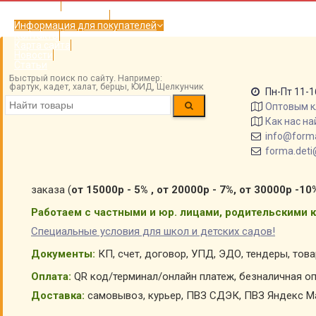
Главная
Доставка и оплата
Информация для покупателей
Контакты
Карта сайта
Новости
Статьи
Быстрый поиск по сайту. Например:
фартук, кадет, халат, берцы, ЮИД, Щелкунчик
Пн-Пт 11-1
Оптовым 
Как нас на
info@forma
forma.deti
заказа (
от 15000р - 5% , от 20000р - 7%, от 30000р -10
Работаем с частными и юр. лицами, родительскими к
Специальные условия для школ и детских садов!
Документы:
КП, счет, договор, УПД, ЭДО, тендеры, тов
Оплата:
QR код/терминал/онлайн платеж, безналичная оп
Доставка:
самовывоз, курьер, ПВЗ СДЭК, ПВЗ Яндекс Ма