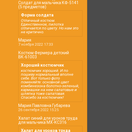
Солдат для мальчика КФ-5141
(5 предметов)
Форма солдата
Отличный костюм.
Единственное, пилотка
отличается по цвету. Но нам это
не критично.
Мария
7 ноября 2022 17:33
Костюм Фермера детский
ВК-61003
Хороший костюмчик
костюмчик хороший. И по
пошиву нормальный вполне
себе. Вот только фото
поменяйте: основной цвет
комбинезона болотно-зеленый,
кармашки на нем салатовые и
шляпка тоже салатовая.
Спасибо за костюмчик!
Мария Павловна Губарева
26 сентября 2022 15:25
Халат синий для уроков труда
для мальчика МХ-КС316
Халат для уроков труда