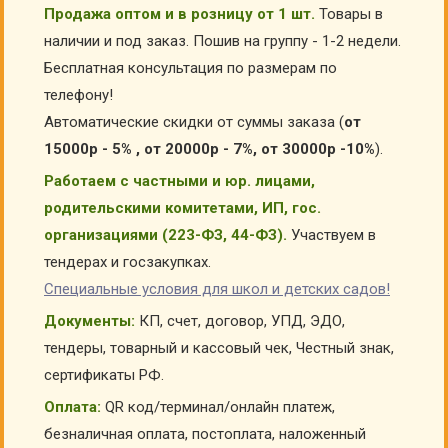
Продажа оптом и в розницу от 1 шт.
Товары в
наличии и под заказ. Пошив на группу - 1-2 недели.
Бесплатная консультация по размерам по
телефону!
Автоматические скидки от суммы заказа (
от
15000р - 5% , от 20000р - 7%, от 30000р -10%
).
Работаем с частными и юр. лицами,
родительскими комитетами, ИП, гос.
организациями (223-ФЗ, 44-ФЗ).
Участвуем в
тендерах и госзакупках.
Специальные условия для школ и детских садов!
Документы:
КП, счет, договор, УПД, ЭДО,
тендеры, товарный и кассовый чек, Честный знак,
сертификаты РФ.
Оплата:
QR код/терминал/онлайн платеж,
безналичная оплата, постоплата, наложенный