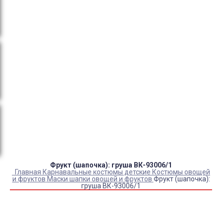
тендеры, товарный и кассовый чек, Честный знак,
сертификаты РФ.
Оплата:
QR код/терминал/онлайн платеж,
безналичная оплата, постоплата, наложенный
платеж (оплата при получении).
Доставка:
самовывоз, курьер, ПВЗ СДЭК, ПВЗ
Яндекс Маркет, Деловые линии, Почта России.
Каталог товаров
Детский камуфляж
Детская форма
Детские костюмы по профессиям
Карнавальные костюмы детские
Детская обувь
Спасательные жилеты
Фрукт (шапочка): груша ВК-93006/1
Главная
Карнавальные костюмы детские
Костюмы овощей
и фруктов
Маски шапки овощей и фруктов
Фрукт (шапочка):
груша ВК-93006/1
Купить Фрукт (шапочка): груша ВК-93006/1
Артикул:
11538
Склад:
Под заказ с оптового склада
1 600
₽
1 330
₽