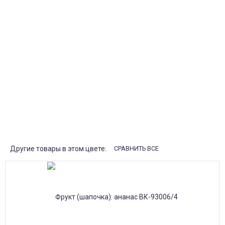
Доставка курьером по крупным городам России с оплатой
наличными при получении. Москва и Санкт-Петербург всего -
1-2 дня!
Пункты выдачи
Быстрая, недорогая доставка в пункты выдачи СДЭК и
Яндекс Маркет по России с наложенным платежом.
Система скидок
При заказе
от 15000р скидка 5% на товары
от 20000р скидка 7% на товары
от 30000р скидка 10% на товары
Поставки под заказ.
Закажите любые модели и размеры оптом или в розницу!
Оплата при получении или онлайн платеж
Оплатите заказ наличными, банковской картой или онлайн
платежом (Сбербанк онлайн), по счету для юр.лиц.
Почта России
Доставка в почтовые отделения Почты России с оплатой при
получении!
Другие товары в этом цвете:
СРАВНИТЬ ВСЕ