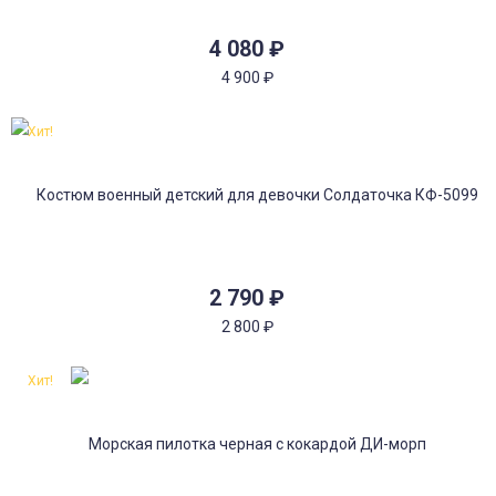
4 080
₽
4 900
₽
Хит!
2 790
₽
2 800
₽
Хит!