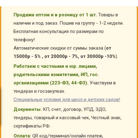
Продажа оптом и в розницу от 1 шт.
Товары в
наличии и под заказ. Пошив на группу - 1-2 недели.
Бесплатная консультация по размерам по
телефону!
Автоматические скидки от суммы заказа (
от
15000р - 5% , от 20000р - 7%, от 30000р -10%
).
Работаем с частными и юр. лицами,
родительскими комитетами, ИП, гос.
организациями (223-ФЗ, 44-ФЗ).
Участвуем в
тендерах и госзакупках.
Специальные условия для школ и детских садов!
Документы:
КП, счет, договор, УПД, ЭДО,
тендеры, товарный и кассовый чек, Честный знак,
сертификаты РФ.
Оплата:
QR код/терминал/онлайн платеж,