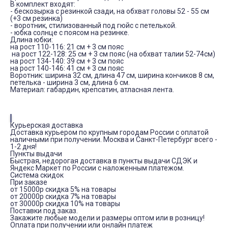
В комплект входят:
- бескозырка с резинкой сзади, на обхват головы 52 - 55 см
(+3 см резинка)
- воротник, стилизованный под гюйс с петелькой.
- юбка солнце с поясом на резинке.
Длина юбки:
на рост 110-116: 21 см + 3 см пояс
на рост 122-128: 25 см + 3 см пояс (на обхват талии 52-74см)
на рост 134-140: 39 см + 3 см пояс
на рост 140-146: 41 см + 3 см пояс
Воротник: ширина 32 см, длина 47 см, ширина кончиков 8 см,
петелька - ширина 3 см, длина 6 см.
Материал: габардин, крепсатин, атласная лента.
Курьерская доставка
Доставка курьером по крупным городам России с оплатой
наличными при получении. Москва и Санкт-Петербург всего -
1-2 дня!
Пункты выдачи
Быстрая, недорогая доставка в пункты выдачи СДЭК и
Яндекс Маркет по России с наложенным платежом.
Система скидок
При заказе
от 15000р скидка 5% на товары
от 20000р скидка 7% на товары
от 30000р скидка 10% на товары
Поставки под заказ.
Закажите любые модели и размеры оптом или в розницу!
Оплата при получении или онлайн платеж