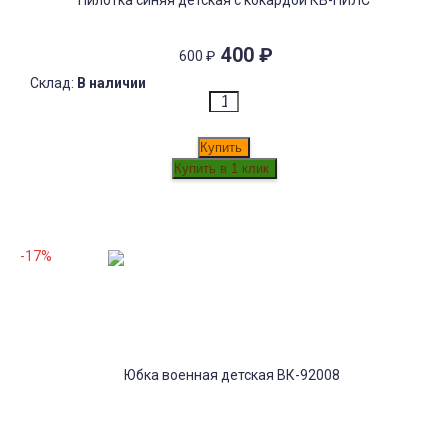
Пилотка синяя детская с кокардой КВ-ПИЛС
400
₽
600
₽
Склад:
В наличии
Купить
-17%