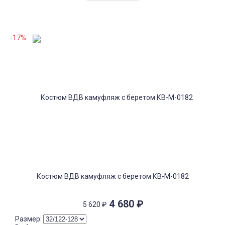
-17%
Костюм ВДВ камуфляж с беретом КВ-М-0182
4 680
₽
5 620
₽
Размер: