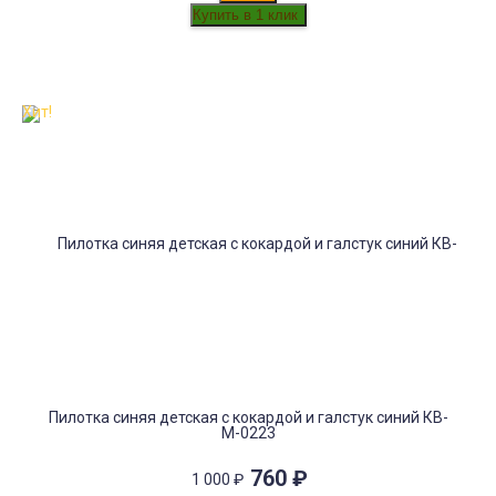
Хит!
Пилотка синяя детская с кокардой и галстук синий КВ-
М-0223
760
₽
1 000
₽