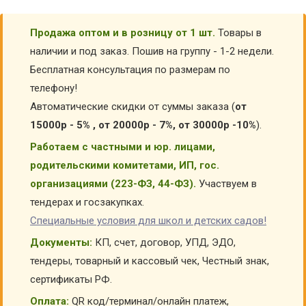
Продажа оптом и в розницу от 1 шт.
Товары в
наличии и под заказ. Пошив на группу - 1-2 недели.
Бесплатная консультация по размерам по
телефону!
Автоматические скидки от суммы заказа (
от
15000р - 5% , от 20000р - 7%, от 30000р -10%
).
Работаем с частными и юр. лицами,
родительскими комитетами, ИП, гос.
организациями (223-ФЗ, 44-ФЗ).
Участвуем в
тендерах и госзакупках.
Специальные условия для школ и детских садов!
Документы:
КП, счет, договор, УПД, ЭДО,
тендеры, товарный и кассовый чек, Честный знак,
сертификаты РФ.
Оплата:
QR код/терминал/онлайн платеж,