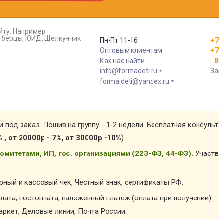
йту. Например:
т, берцы, ЮИД, Щелкунчик
+7
Пн-Пт 11-16
+7
Оптовым клиентам
8 
Как нас найти
info@formadeti.ru
За
forma.deti@yandex.ru
и под заказ. Пошив на группу - 1-2 недели. Бесплатная консуль
% , от 20000р - 7%, от 30000р -10%
).
омитетами, ИП, гос. организациями (223-ФЗ, 44-ФЗ).
Участв
арный и кассовый чек, Честный знак, сертификаты РФ.
лата, постоплата, наложенный платеж (оплата при получении).
ркет, Деловые линии, Почта России.