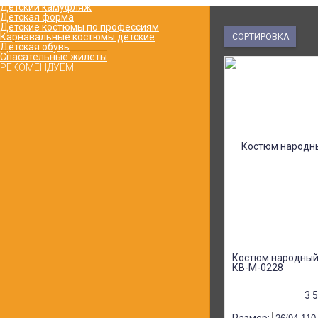
Детский камуфляж
Детская форма
Детские костюмы по профессиям
Карнавальные костюмы детские
СОРТИРОВКА
Детская обувь
Спасательные жилеты
РЕКОМЕНДУЕМ!
Кадетский костюм МЧС
рип-стоп с беретом и
нашивками КВ-M-0347-КБ
5 500
₽
4 120
₽
Костюм ЮИД с юбкой и
жакет с аксельбантом
форма для девочки КВ-D-
0200
15 000
₽
9 000
₽
Костюм народный
КВ-М-0228
3 
Комплект одежды для
уроков труда синий