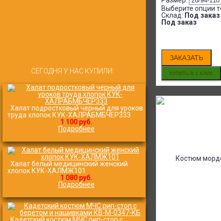
(фартук, нарукавники) МХ-
Размер:
КС338КС-1
Выберите опции т
Склад:
Под заказ
800
₽
680
₽
Под заказ
ЗАКАЗАТЬ
СЕГОДНЯ У НАС КУПИЛИ:
Халат подростковый черный для уроков
труда хлопок КУК-ХАЛРАБМБЧЕР333
1 100 руб.
Подробнее
Халат белый медицинский женский
хлопок КУК-ХАЛМЖ101
1 080 руб.
Подробнее
Кадетский костюм МЧС рип-стоп с