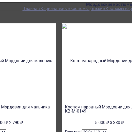
Мордовские костюм
Главная
Карнавальные костюмы детские
Костюмы нар
 Мордовии для мальчика
Костюм народный Мордовии для 
КВ-М-0149
500
₽
2 790
₽
5 000
₽
3 330
₽