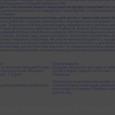
ку Мордовия и соседние субъекты РФ).
рное обеспечение вашего мероприятия профессионалам!
Мы по
динировать разных поставщиков и гарантируем, что ваши воспита
стоверно.
овские национальные костюмы для детей с гарантией качества
шно работает на рынке сценических и карнавальных костюмов с 2
ции. Традиционный мордовский наряд неизменно востребован для
тудий, фольклорных фестивалей (Сабантуй, Акатуй, День мордовс
довский костюм для ребенка целиком, обеспечивая высокое качес
, школы, детские сады, дома культуры и творческие коллективы из
олучают надежного партнера. Мы исключаем необходимость коорди
ескому росту и предоставляем безупречную отчетность для бухга
е костюмы для коллектива под ключ: от первичной консультации 
тными и юридическими лицами, индивидуальными предпринимателя
ка
Пункты выдачи
 по крупным городам России с
Быстрая, недорогая доставка в пун
 при получении. Москва и
СДЭК и Яндекс Маркет по России с
го - 1-2 дня!
платежом.
.
Оплата при получении или онлайн п
дели и размеры оптом или в
Оплатите заказ наличными, банковс
или онлайн платежом (Сбербанк онла
для юр.лиц.
рные вопросы про Мордо