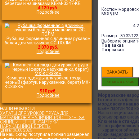
беретом и нашивками КВ-M-0347-КБ
4 120 руб.
Костюм мордовск
Подробнее
МОРДМ
4 
Размер:
Рубашка форменная с длинным рукавом
Выберите опции т
белая для мальчиков ФС-ПОЛМ
Под заказ
2 070 руб.
Под заказ
Подробнее
ЗАКАЗАТЬ
Комплект одежды для уроков труда
черный (фартук, нарукавники, берет) МХ-
КС338КБ
910 руб.
Подробнее
Мордовские народ
Готовитесь к фести
мордовские нацио
шьем партии под ко
НАШИ НОВОСТИ
Наша специализаци
ХАЛАТЫ ДЛЯ УРОКОВ ТРУДА ДЛЯ
фольклорных ансам
МАЛЬЧИКОВ В НАЛИЧИИ: РОСТ 134–188,
Ключевые стандар
СИНИЕ И ЧЁРНЫЕ. ФАРТУКИ,
Этнографическая т
НАРУКАВНИКИ, БЕРЕТЫ
— характерной мног
Дата:
06.08.2026
На наш склад поступила полная размерная
кожи, выдерживают
линейка халатов для уроков труда и
Гарантия попадания