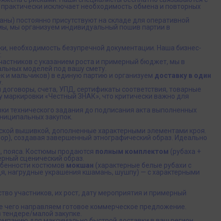
о практически исключает необходимость обмена и повторных
аны) постоянно присутствуют на складе для оперативной
мы, мы организуем индивидуальный пошив партии в
и, необходимость безупречной документации. Наша бизнес-
:
участников с указанием роста и примерный бюджет, мы в
льных моделей под вашу смету.
к и мальчиков) в единую партию и организуем
доставку в один
.
 договоры, счета, УПД, сертификаты соответствия, товарные
 маркировки «Честный ЗНАК», что критически важно для
ки технического задания до подписания акта выполненных
ниципальных закупок.
ской вышивкой, дополненные характерными элементами кроя.
бор), создавая завершенный этнографический образ. Идеально
, пояса. Костюмы продаются
полным комплектом
(рубаха +
ерный сценический образ.
обенности костюмов
мокшан
(характерные белые рубахи с
я, нагрудные украшения кшамань, шушпу) — с характерными
ство участников, их рост, дату мероприятия и примерный
е чего направляем готовое коммерческое предложение.
 тендере/малой закупке.
компанию для максимально быстрой доставки в ваш регион