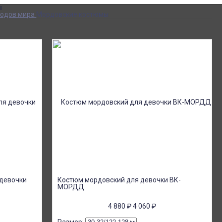
ы
одов мира
Мордовские костюмы
девочки
Костюм мордовский для девочки ВК-
МОРДД
4 880
₽
4 060
₽