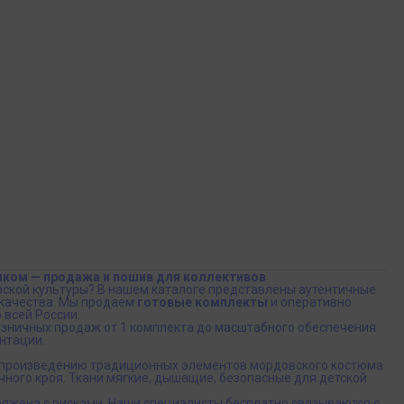
иком — продажа и пошив для коллективов
вской культуры? В нашем каталоге представлены аутентичные
 качества. Мы продаем
готовые комплекты
и оперативно
 всей России.
озничных продаж от 1 комплекта до масштабного обеспечения
нтации.
произведению традиционных элементов мордовского костюма
чного кроя. Ткани мягкие, дышащие, безопасные для детской
ряжена с рисками. Наши специалисты бесплатно связываются с