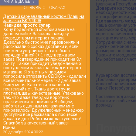
ЧИТАТЬ ДАЛЕЕ →
(включая Республи
ОТЗЫВЫ О ТОВАРАХ
Доверьте костюме
необходимости коор
Детский карнавальный костюм Плащ на
этнографически до
завязках ВК-94008
Где заказать морд
Накидка просто супер!
Наша компания успе
Хочу поделиться опытом заказа на
Российской Федера
данном сайте. Заказала накидку
хореографических с
посредством интернет-заказа.
выгодно купить мор
Довольно быстро мне перезвонили и
Сотрудничая с нами
рассказали о сроках доставки и, если
других регионов п
они меня устраивают, а это было
размеров по фактич
порядка 7 дней (+-), подтверждаем
Закажите мордовски
заказ. Подтверждение приходит на Эл
Мы работаем с час
почту. Также приходит уведомление о
поступлении заказа на склад интернет-
магазина. Я ответным письмом
Курьерская достав
попросила отправить СДЭКом - сделали
Доставка курьером
все моментально! Через 1-2 дня заказ
оплатой наличными
был у меня. Касательно качества -
Санкт-Петербург все
претензий нет. Ткань достаточно
плотная, швы качественные. Упаковано
Поставки под заказ
так, что даже твёрдый воротник
Закажите любые мо
практически не помялся. В общем,
розницу!
работать с данным магазином мне
понравилось! Дружелюбный менеджер
доступно все рассказала о процессе
заказа и дос. Ребятам желаю успехов!
Спасибо за качественный заказ!
Популя
Ирина
20 декабря 2024 00:22