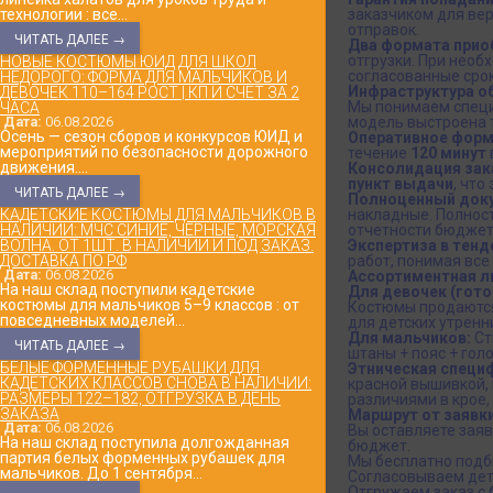
технологии : все...
заказчиком для ве
отправок.
ЧИТАТЬ ДАЛЕЕ →
Два формата прио
отгрузки. При нео
НОВЫЕ КОСТЮМЫ ЮИД ДЛЯ ШКОЛ
согласованные срок
НЕДОРОГО: ФОРМА ДЛЯ МАЛЬЧИКОВ И
Инфраструктура о
ДЕВОЧЕК 110–164 РОСТ | КП И СЧЁТ ЗА 2
Мы понимаем специ
ЧАСА
Дата:
06.08.2026
модель выстроена т
Осень — сезон сборов и конкурсов ЮИД и
Оперативное форм
мероприятий по безопасности дорожного
течение
120 минут
движения....
Консолидация зака
пункт выдачи
, что
ЧИТАТЬ ДАЛЕЕ →
Полноценный док
КАДЕТСКИЕ КОСТЮМЫ ДЛЯ МАЛЬЧИКОВ В
накладные. Полнос
НАЛИЧИИ: МЧС СИНИЕ, ЧЕРНЫЕ, МОРСКАЯ
отчетности бюджет
ВОЛНА. ОТ 1ШТ. В НАЛИЧИИ И ПОД ЗАКАЗ.
Экспертиза в тенд
ДОСТАВКА ПО РФ
работ, понимая все
Дата:
06.08.2026
Ассортиментная л
На наш склад поступили кадетские
Для девочек (гото
костюмы для мальчиков 5–9 классов : от
Костюмы продают
повседневных моделей...
для детских утренн
Для мальчиков:
Ст
ЧИТАТЬ ДАЛЕЕ →
штаны + пояс + го
БЕЛЫЕ ФОРМЕННЫЕ РУБАШКИ ДЛЯ
Этническая специ
КАДЕТСКИХ КЛАССОВ СНОВА В НАЛИЧИИ:
красной вышивкой,
РАЗМЕРЫ 122–182, ОТГРУЗКА В ДЕНЬ
различиями в крое,
ЗАКАЗА
Маршрут от заявки
Дата:
06.08.2026
Вы оставляете заяв
На наш склад поступила долгожданная
бюджет.
партия белых форменных рубашек для
Мы бесплатно подб
мальчиков. До 1 сентября...
Согласовываем дета
Отгружаем заказ с