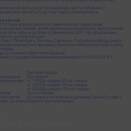
можем уложиться в утвержденную смету, избавим от
нники или артисты будут выглядеть безупречно и
 и сроков
018 года, осуществляя поставки по всей территории
 школьных линеек, дней национальной культуры, выступлений
кой культуры) и детских утренников в ДОУ. Мы предлагаем
тво по доступной цене.
 Санкт-Петербурга, Москвы, Саранска, Республики Мордовия и
нации разных поставщиков, берем на себя экспертный подбор
лтерии.
до доставки в один пункт выдачи.
ми и государственными заказчиками по 44-ФЗ и 223-ФЗ.
Система скидок
кты выдачи
При заказе
 наложенным
от 15000р скидка 5% на товары
от 20000р скидка 7% на товары
от 30000р скидка 10% на товары
латеж
Почта России
кой картой
Доставка в почтовые отделения Почты России с
йн), по счету
оплатой при получении!
вские костюмы