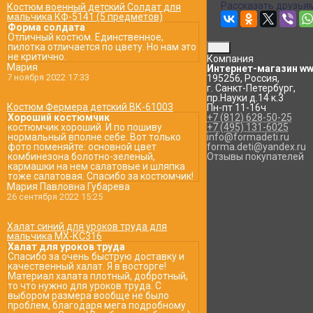
Рассказать друзьям
Костюм военный детский Солдат для
мальчика КФ-5141 (5 предметов)
Форма солдата
Отличный костюм. Единственное,
пилотка отличается по цвету. Но нам это
не критично.
Компания
Мария
Интернет-магазин www
7 ноября 2022 17:33
195256
,
Россия
,
г. Санкт-Петербург
,
пр.Науки д.14 к.3
Костюм Фермера детский ВК-61003
Пн-пт 11-16ч
Хороший костюмчик
+7 (812) 628-50-25
костюмчик хороший. И по пошиву
+7 (495) 131-6025
нормальный вполне себе. Вот только
info@formadeti.ru
фото поменяйте: основной цвет
forma.deti@yandex.ru
комбинезона болотно-зеленый,
Отзывы покупателей
кармашки на нем салатовые и шляпка
тоже салатовая. Спасибо за костюмчик!
Мария Павловна Губарева
26 сентября 2022 15:25
Халат синий для уроков труда для
мальчика МХ-КС316
Халат для уроков труда
Спасибо за очень быструю доставку и
качественный халат. Я в восторге!
Материал халата плотный, добротный,
то что нужно для уроков труда. С
выбором размера вообще не было
проблем, благодаря мега подробному