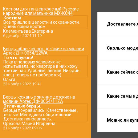
Костюм для танцев красный Русские
народные для мальчика МХ-КС44
Костюм
Все пришло в целости и сохранности.
Доставляете 
Очень яркий костюм
Клементьева Екатерина
6 декабря 2024 11:19
Сколько моде
Берцы облегченные детские на молнии
Артек ДФ-0054/22WA
То что нужно!
Пока в полевых условиях не
испытывала, но квартире в них хожу
третий час. Удобные, легкие. Ни один
Какие сейчас
клещ теперь не проберется)
Ольга
23 ноября 2022 19:41
Какие самые 
Берцы кожаные зимние детские на
молнии Артек ДФ-0054/11ZA
Отличные берцы.
Берцы понравились. Качественные ,
теплые. Менеджер общительный.
Доставка понравилась.
Можно ли куп
Орехова Мария Игоревна
21 ноября 2022 09:06