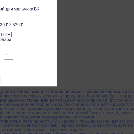
ий для мальчика ВК-
230
₽
3 520
₽
овара
ные костюмы для детей: мокшанские и эрзянские наряды цел
валю, тематическому утреннику, празднику Акатуй или Дню мордо
нальные костюмы для детей
(девочек и мальчиков) достойного
нкретные задачи творческих коллективов, школ и детских садов по
я — поставка
цельных детских костюмов
для мероприятий: от р
блей с предоставлением всей необходимой бухгалтерской докуме
ты качества детских мордовских костюмов
очность и безопасность:
Мы уделяем повышенное внимание вос
оцветной вышивки (красный, черный, белый), орнаментов, аутенти
 активные танцы и многократные стирки.
 в размер с первого раза:
Массовая закупка для коллектива соп