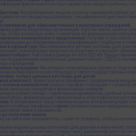
рификации фактического роста и параметров каждого ребенка, чт
бретения:
Востребованные модели (платья с вышивкой, рубахи, шт
бходимости нестандартных размеров, специфической цветовой гам
и.
бслуживания для образовательных и культурных учреждений
фику работы бюджетных организаций: строгие сметы, сжатые срок
ак, чтобы полностью снять с заказчика организационную нагрузку
ирование коммерческого предложения:
Получив от вас список 
возвращаем детализированную спецификацию с подбором оптима
за в единый груз:
Мы собираем все детские костюмы (для девоче
 экономит значительные средства на логистике и упрощает приемку
ументооборот:
Работаем в рамках 44-ФЗ и 223-ФЗ. Предоставляем
тью поддерживаем электронный документооборот (ЭДО) и систему
ных учреждений.
ерных процедурах:
Мы успешно сопровождаем сделки от подготов
 нюансы бюрократических процедур в сфере государственных и му
инейка: только цельные костюмы для детей
вый комплект):
Яркие платья и сарафаны с традиционной мордов
ся
полным комплектом
(платье/сарафан + передник + головной у
иков, школьных концертов и фольклорных номеров.
ильные рубахи (панар) с характерным орнаментом, удобные штаны
ловной убор), формирующие гармоничный и этнографически достов
фика:
В ассортименте представлены модели, воспроизводящие ос
 многослойные сарафаны) и
эрзян
(орнаментальные передники руц
 цветовой гамме и орнаментах.
 до получения заказа
ку на сайте или связываетесь с нами по телефону, сообщая количе
ираем модели цельных костюмов (для девочек и мальчиков), посл
ли, выставляем счет или готовим пакет документов для участия в
 ближайшего склада через СДЭК, Почту России или транспортную 