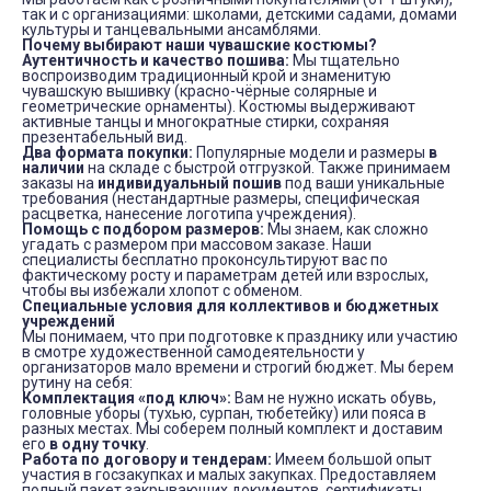
так и с организациями: школами, детскими садами, домами
культуры и танцевальными ансамблями.
Почему выбирают наши чувашские костюмы?
Аутентичность и качество пошива:
Мы тщательно
воспроизводим традиционный крой и знаменитую
чувашскую вышивку (красно-чёрные солярные и
геометрические орнаменты). Костюмы выдерживают
активные танцы и многократные стирки, сохраняя
презентабельный вид.
Два формата покупки:
Популярные модели и размеры
в
наличии
на складе с быстрой отгрузкой. Также принимаем
заказы на
индивидуальный пошив
под ваши уникальные
требования (нестандартные размеры, специфическая
расцветка, нанесение логотипа учреждения).
Помощь с подбором размеров:
Мы знаем, как сложно
угадать с размером при массовом заказе. Наши
специалисты бесплатно проконсультируют вас по
фактическому росту и параметрам детей или взрослых,
чтобы вы избежали хлопот с обменом.
Специальные условия для коллективов и бюджетных
учреждений
Мы понимаем, что при подготовке к празднику или участию
в смотре художественной самодеятельности у
организаторов мало времени и строгий бюджет. Мы берем
рутину на себя:
Комплектация «под ключ»:
Вам не нужно искать обувь,
головные уборы (тухью, сурпан, тюбетейку) или пояса в
разных местах. Мы соберем полный комплект и доставим
его
в одну точку
.
Работа по договору и тендерам:
Имеем большой опыт
участия в госзакупках и малых закупках. Предоставляем
полный пакет закрывающих документов, сертификаты