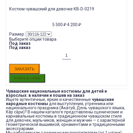
Костюм чувашский для девочке КВ-D-0219
5 500
₽
4 200
₽
Размер:
Выберите опции товара
Под заказ
Под заказ
ЗАКАЗАТЬ
Чувашские национальные костюмы для детей и
взрослых: в наличии и пошив на заказ
Ищете аутентичные, яркие и качественные
чувашские
народные костюмы
для выступления, утренника или
национального праздника (Акатуй, День чувашского языка,
Кĕр сăри)? В нашем каталоге представлены сценические и
карнавальные костюмы в традиционном чувашском стиле
для девочек, мальчиков, женщин и мужчин — с характерной
геометрической вышивкой, орнаментами и традиционными
аксессуарами.
Мы работаем как с розничными покупателями (от 1 штуки),