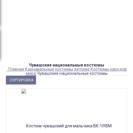
Оплата:
QR код/терминал/онлайн платеж,
безналичная оплата, постоплата, наложенный
платеж (оплата при получении).
Доставка:
самовывоз, курьер, ПВЗ СДЭК, ПВЗ
Яндекс Маркет, Деловые линии, Почта России.
Чувашские национальные костюмы
Главная
Карнавальные костюмы детские
Костюмы народов
мира
Чувашские национальные костюмы
СОРТИРОВКА