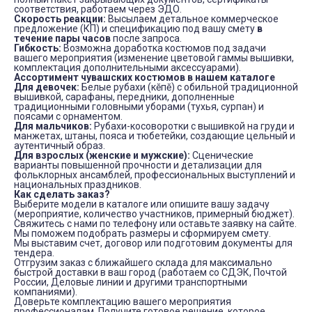
соответствия, работаем через ЭДО.
Скорость реакции:
Высылаем детальное коммерческое
предложение (КП) и спецификацию под вашу смету
в
течение пары часов
после запроса.
Гибкость:
Возможна доработка костюмов под задачи
вашего мероприятия (изменение цветовой гаммы вышивки,
комплектация дополнительными аксессуарами).
Ассортимент чувашских костюмов в нашем каталоге
Для девочек:
Белые рубахи (кĕпĕ) с обильной традиционной
вышивкой, сарафаны, передники, дополненные
традиционными головными уборами (тухья, сурпан) и
поясами с орнаментом.
Для мальчиков:
Рубахи-косоворотки с вышивкой на груди и
манжетах, штаны, пояса и тюбетейки, создающие цельный и
аутентичный образ.
Для взрослых (женские и мужские):
Сценические
варианты повышенной прочности и детализации для
фольклорных ансамблей, профессиональных выступлений и
национальных праздников.
Как сделать заказ?
Выберите модели в каталоге или опишите вашу задачу
(мероприятие, количество участников, примерный бюджет).
Свяжитесь с нами по телефону или оставьте заявку на сайте.
Мы поможем подобрать размеры и сформируем смету.
Мы выставим счет, договор или подготовим документы для
тендера.
Отгрузим заказ с ближайшего склада для максимально
быстрой доставки в ваш город (работаем со СДЭК, Почтой
России, Деловые линии и другими транспортными
компаниями).
Доверьте комплектацию вашего мероприятия
профессионалам. Получите готовое решение, которое