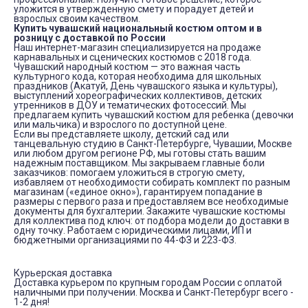
уложится в утвержденную смету и порадует детей и
взрослых своим качеством.
Купить чувашский национальный костюм оптом и в
розницу с доставкой по России
Наш интернет-магазин специализируется на продаже
карнавальных и сценических костюмов с 2018 года.
Чувашский народный костюм — это важная часть
культурного кода, которая необходима для школьных
праздников (Акатуй, День чувашского языка и культуры),
выступлений хореографических коллективов, детских
утренников в ДОУ и тематических фотосессий. Мы
предлагаем купить чувашский костюм для ребенка (девочки
или мальчика) и взрослого по доступной цене.
Если вы представляете школу, детский сад или
танцевальную студию в Санкт-Петербурге, Чувашии, Москве
или любом другом регионе РФ, мы готовы стать вашим
надежным поставщиком. Мы закрываем главные боли
заказчиков: помогаем уложиться в строгую смету,
избавляем от необходимости собирать комплект по разным
магазинам («единое окно»), гарантируем попадание в
размеры с первого раза и предоставляем все необходимые
документы для бухгалтерии. Закажите чувашские костюмы
для коллектива под ключ: от подбора модели до доставки в
одну точку. Работаем с юридическими лицами, ИП и
бюджетными организациями по 44-ФЗ и 223-ФЗ.
Курьерская доставка
Доставка курьером по крупным городам России с оплатой
наличными при получении. Москва и Санкт-Петербург всего -
1-2 дня!