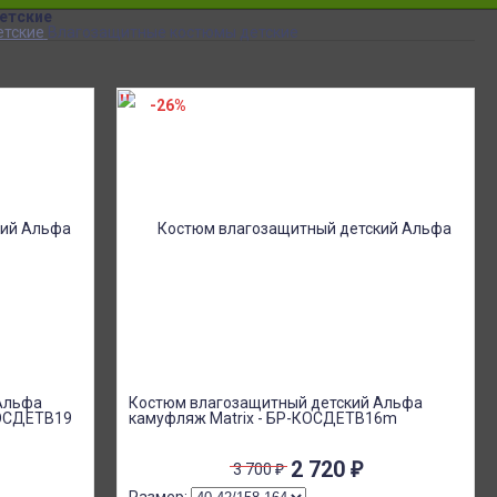
етские
етские
Влагозащитные костюмы детские
-26%
Альфа
Костюм влагозащитный детский Альфа
КОСДЕТВ19
камуфляж Matrix - БР-КОСДЕТВ16m
2 720
₽
3 700
₽