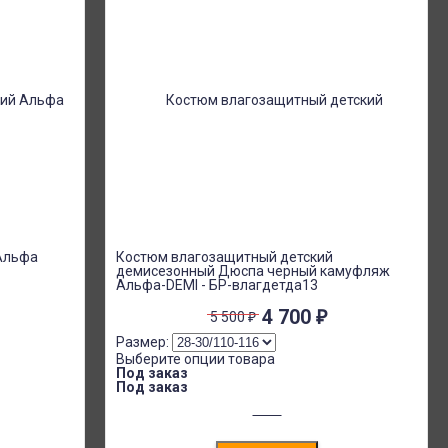
Альфа
Костюм влагозащитный детский
демисезонный Дюспа черный камуфляж
Альфа-DEMI - БР-влагдетда13
4 700
₽
5 500
₽
Размер:
Выберите опции товара
Под заказ
Под заказ