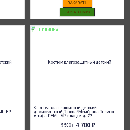
ЗАКАЗАТЬ
НОВИНКА!
Костюм влагозащитный детский
 - БР-
демисезонный Дюспа/Мембрана Полигон
Альфа-DEMI - БР-влагдетда22
4 700
₽
5 500
₽