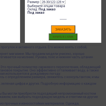
Размер:
Выберите опции товара
Склад:
Под заказ
Под заказ
ЗАКАЗАТЬ
огулок и активного отдыха. Его можно взять с собой,
тернет магазине. Мы продаем модели унисекс, хорошо
егивается на молнию. Рукава, пояс и нижняя часть штанин
. Это прочный полиэстер саржевого переплетения, обладающий
ановое покрытие. Оно эффективно отталкивает воду, а также
ая используется в дождливую погоду.
тесь с определением размера, свяжитесь с консультантом, и мы
 зеленая цифра и других. Подробную информацию о каждом
тобы Вы могли приобрести подходящий непромокаемый костюм
кажем, как выбрать подходящую модель и ответим на другие
з прочных и износостойких материалов. Одежда,