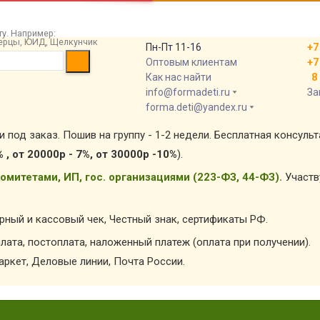
у. Например:
 берцы, ЮИД, Щелкунчик
Пн-Пт 11-16
+7
Оптовым клиентам
+7
Как нас найти
8 
info@formadeti.ru
За
forma.deti@yandex.ru
и под заказ. Пошив на группу - 1-2 недели. Бесплатная консуль
% , от 20000р - 7%, от 30000р -10%
).
омитетами, ИП, гос. организациями (223-ФЗ, 44-ФЗ).
Участв
арный и кассовый чек, Честный знак, сертификаты РФ.
лата, постоплата, наложенный платеж (оплата при получении).
ркет, Деловые линии, Почта России.