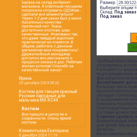
заказа на склад интернет-
Размер:
магазина. Я ответным письмом
Выберите опции т
попросила отправить СДЭКом -
Склад:
Под заказ
сделали все моментально!
Под заказ
Через 1-2 дня заказ был у меня.
Касательно качества -
претензий нет. Ткань
достаточно плотная, швы
качественные. Упаковано так,
что даже твёрдый воротник
практически не помялся. В
общем, работать с данным
магазином мне понравилось!
Дружелюбный менеджер
доступно все рассказала о
Удобный влагозащит
процессе заказа и дос. Ребятам
отправляясь в поход
желаю успехов! Спасибо за
Formadeti.ru предл
качественный заказ!
подходящие мальчик
фиксируются на рез
Ирина
Ассортимент детс
20 декабря 2024 00:22
Большая часть комп
высокой плотность
Костюм для танцев красный
обладает грязезащ
Русские народные для
В ассортименте ест
мальчика МХ-КС44
поможем подобрать
Влагозащитные ком
Костюм
костюме можно посм
Все пришло в целости и
5 причин сделать з
сохранности. Очень яркий
Внимательный серв
костюм
для детей. Мы мож
вопросы.
Клементьева Екатерина
Качественные вещи
6 декабря 2024 11:19