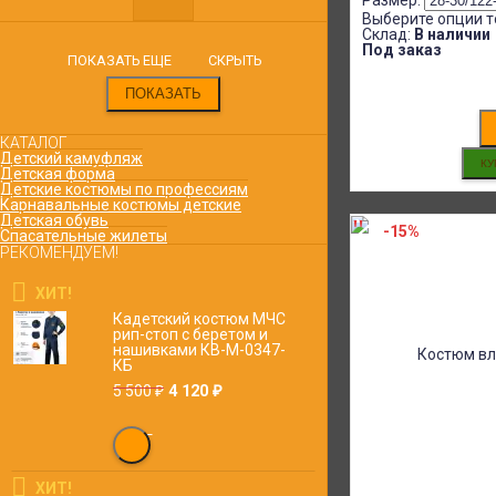
Размер:
Выберите опции т
Склад:
В наличии
Под заказ
ПОКАЗАТЬ ЕЩЕ
СКРЫТЬ
КАТАЛОГ
Детский камуфляж
Детская форма
Детские костюмы по профессиям
Карнавальные костюмы детские
Детская обувь
-15%
Спасательные жилеты
РЕКОМЕНДУЕМ!
ХИТ!
Кадетский костюм МЧС
рип-стоп с беретом и
нашивками КВ-M-0347-
КБ
4 120
5 500
₽
₽
ХИТ!