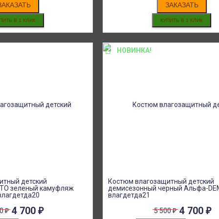
ЗАКАЗАТЬ
ЗАКАЗАТЬ
НОВИНКА!
итный детский
Костюм влагозащитный детский
ТО зеленый камуфляж
демисезонный черный Альфа-DEMI
влагдетда20
влагдетда21
4 700
₽
4 700
₽
00
₽
5 500
₽