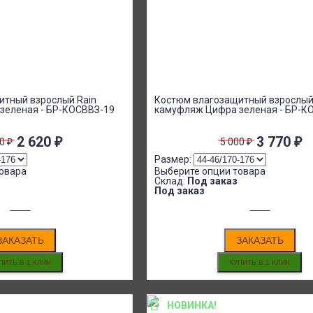
итный взрослый Rain
Костюм влагозащитный взрослы
зеленая - БР-КОСВВЗ-19
камуфляж Цифра зеленая - БР-К
2 620
₽
3 770
₽
00
₽
5 000
₽
Размер:
овара
Выберите опции товара
Склад:
Под заказ
Под заказ
ЗАКАЗАТЬ
ЗАКАЗАТЬ
НОВИНКА!