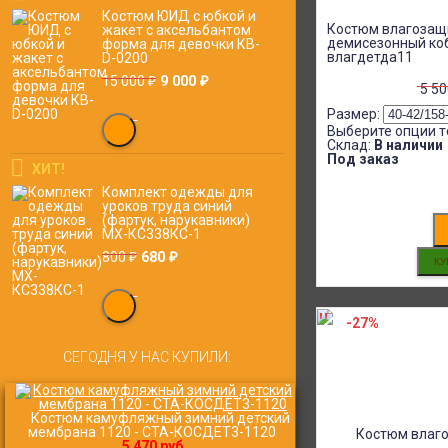
Костюм ЮИД с юбкой и
Костюм влагозащ
жакет с аксельбантом
демисезонный коб
форма для девочки КВ-
влагдетда11
D-0200
9 000
15 000
₽
₽
5 5
Размер:
Выберите опции т
Склад:
В наличии
Под заказ
ХИТ!
Комплект одежды для
уроков труда синий
(фартук, нарукавники)
МХ-КС338КС-1
680
800
₽
₽
-27%
СЕГОДНЯ У НАС КУПИЛИ:
Костюм камуфляжный зимний детский
мембрана 1120 - СТА-КОСДЕТ3-1120
5 470 руб.