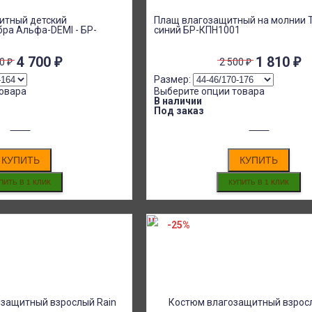
итный детский
Плащ влагозащитный на молнии 
ра Альфа-DEMI - БР-
синий БР-КПН1001
4 700
₽
1 810
₽
00
₽
2 500
₽
Размер:
овара
Выберите опции товара
В наличии
Под заказ
КУПИТЬ
КУПИТЬ
-25%