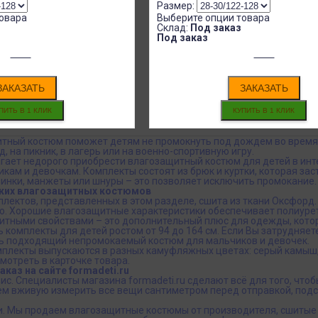
Размер:
овара
Выберите опции товара
Склад:
Под заказ
Под заказ
ЗАКАЗАТЬ
ЗАКАЗАТЬ
ный костюм поможет детям не промокнуть под дождем во время пр
, на пикник, в лагерь или на военно-спортивную игру.
агает недорого приобрести влагозащитный костюм для детей в ин
ам и девочкам. Комплекты состоят из брюк и куртки, которая заст
инки, манжеты или шнуры – это позволяет исключить промокание.
ких влагозащитных костюмов
лектов, представленных в этом разделе, сшита из ткани Оксфорд
ю. Хорошие влагозащитные характеристики обеспечивает полиурет
итными свойствами – это дополнительный плюс для одежды, котор
ь комплекты для детей ростом от 94 до 164 см. Если Вы затрудняе
 подходящий непромокаемый костюм для мальчиков и девочек.
плекты выпускаются в разных камуфляжных цветах: серый камыш,
отреть в карточке товара.
аказ на сайте formadeti.ru
ис. Специалисты магазина formadeti.ru сделают всё для того, ч
ем вживую измерить все вещи сантиметром перед отправкой, подс
. Мы продаем влагозащитные костюмы от производителя, сшитые и