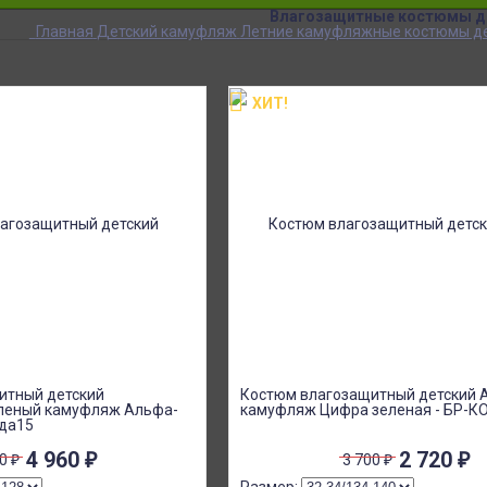
Влагозащитные костюмы д
Главная
Детский камуфляж
Летние камуфляжные костюмы д
ХИТ!
итный детский
Костюм влагозащитный детский 
леный камуфляж Альфа-
камуфляж Цифра зеленая - БР-
тда15
4 960
₽
2 720
₽
00
₽
3 700
₽