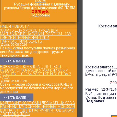
Рубашка форменная с длинным
рукавом белая для мальчиков ФС-ПОЛМ
2 070 руб.
Подробнее
НАШИ НОВОСТИ
ХАЛАТЫ ДЛЯ УРОКОВ ТРУДА ДЛЯ
МАЛЬЧИКОВ В НАЛИЧИИ: РОСТ 134–188,
СИНИЕ И ЧЁРНЫЕ. ФАРТУКИ,
НАРУКАВНИКИ, БЕРЕТЫ
Дата:
06.08.2026
На наш склад поступила полная размерная
линейка халатов для уроков труда и
технологии : все...
ЧИТАТЬ ДАЛЕЕ →
НОВЫЕ КОСТЮМЫ ЮИД ДЛЯ ШКОЛ
Костюм влагозащ
НЕДОРОГО: ФОРМА ДЛЯ МАЛЬЧИКОВ И
демисезонный ци
ДЕВОЧЕК 110–164 РОСТ | КП И СЧЁТ ЗА 2
БР-влагдетда19-
ЧАСА
Дата:
06.08.2026
7 0
Осень — сезон сборов и конкурсов ЮИД и
мероприятий по безопасности дорожного
Размер:
движения....
Выберите опции т
Склад:
Под заказ
ЧИТАТЬ ДАЛЕЕ →
Под заказ
КАДЕТСКИЕ КОСТЮМЫ ДЛЯ МАЛЬЧИКОВ В
НАЛИЧИИ: МЧС СИНИЕ, ЧЕРНЫЕ, МОРСКАЯ
ВОЛНА. ОТ 1ШТ. В НАЛИЧИИ И ПОД ЗАКАЗ.
ДОСТАВКА ПО РФ