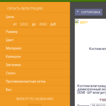
СКРЫТЬ ФИЛЬТРАЦИЮ
СОРТИРОВКА
Цена
ХИТ!
от
до
руб.
Размер
Цвет
Материал
Капюшон
Застежка
Сезон
Противомоскитная сетка
Костюм влагозащ
демисезонный зе
Вес
DEMI - БР-влагде
ФИЛЬТР ПО НАЗВАНИЮ
7 0