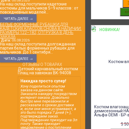
Дата:
06.08.2026
На наш склад поступили кадетские
костюмы для мальчиков 5–9 классов : от
повседневных моделей...
ЧИТАТЬ ДАЛЕЕ →
БЕЛЫЕ ФОРМЕННЫЕ РУБАШКИ ДЛЯ
КАДЕТСКИХ КЛАССОВ СНОВА В НАЛИЧИИ:
НОВИНКА!
РАЗМЕРЫ 122–182, ОТГРУЗКА В ДЕНЬ
ЗАКАЗА
Дата:
06.08.2026
На наш склад поступила долгожданная
партия белых форменных рубашек для
мальчиков. До 1 сентября...
ЧИТАТЬ ДАЛЕЕ →
ОТЗЫВЫ О ТОВАРАХ
Детский карнавальный костюм
Плащ на завязках ВК-94008
Накидка просто супер!
Хочу поделиться опытом
заказа на данном сайте.
Заказала накидку посредством
интернет-заказа. Довольно
быстро мне перезвонили и
рассказали о сроках доставки
Костюм влагозащ
и, если они меня устраивают, а
демисезонный НА
это было порядка 7 дней (+-),
Альфа-DEMI - БР-
подтверждаем заказ.
Подтверждение приходит на Эл
почту. Также приходит
5 5
уведомление о поступлении