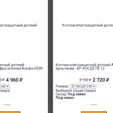
итный детский
Костюм влагозащитный детский 
фра зеленая Альфа-DEMI -
мультикам - БР-КОСДЕТВ-12
1
4 960
₽
2 720
₽
00
₽
3 100
₽
Размер:
овара
Выберите опции товара
Склад:
Под заказ
Под заказ