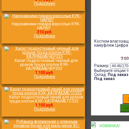
Подробнее
Нарукавники повара взрослые КУК-
НАРВП
310 руб.
Подробнее
Костюм влагозащ
камуфляж Цифра 
3 6
Халат подростковый черный для
уроков труда хлопок КУК-
Размер:
ХАЛРАБМБЧЕР333
Выберите опции т
1 100 руб.
Склад:
Под заказ
Подробнее
Под заказ
Халат подростковый синий для уроков
труда хлопок КУК-ХАЛРАБМБТС332
1 100 руб.
Подробнее
НОВИНКА!