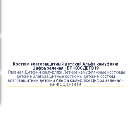
Оплата:
QR код/терминал/онлайн платеж,
безналичная оплата, постоплата, наложенный
платеж (оплата при получении).
Доставка:
самовывоз, курьер, ПВЗ СДЭК, ПВЗ
Яндекс Маркет, Деловые линии, Почта России.
Костюм влагозащитный детский Альфа камуфляж
Цифра зеленая - БР-КОСДЕТВ19
Главная
Детский камуфляж
Летние камуфляжные костюмы
детские
Влагозащитные костюмы детские
Костюм
влагозащитный детский Альфа камуфляж Цифра зеленая -
БР-КОСДЕТВ19
Купить Костюм влагозащитный детский Альфа
камуфляж Цифра зеленая - БР-КОСДЕТВ19
Артикул:
635
Выберите Размер:
28-30/110-116
28-30/122-128
32-34/134-140
36-38/146-152
40-42/158-164
Склад:
В наличии
Товар с выбранным набором характеристик недоступен