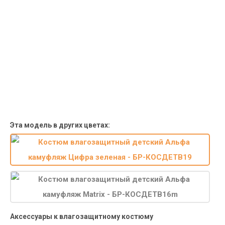
Пункты выдачи
Быстрая, недорогая доставка в пункты выдачи СДЭК и
Яндекс Маркет по России с наложенным платежом.
Система скидок
При заказе
от 15000р скидка 5% на товары
от 20000р скидка 7% на товары
от 30000р скидка 10% на товары
Поставки под заказ.
Закажите любые модели и размеры оптом или в розницу!
Оплата при получении или онлайн платеж
Оплатите заказ наличными, банковской картой или онлайн
платежом (Сбербанк онлайн), по счету для юр.лиц.
Почта России
Доставка в почтовые отделения Почты России с оплатой при
получении!
Эта модель в других цветах:
Аксессуары к влагозащитному костюму