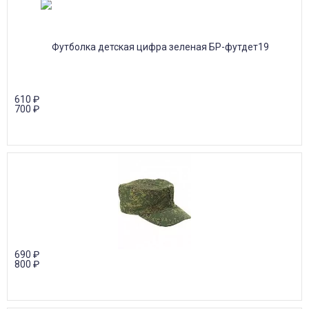
610
₽
700
₽
690
₽
800
₽