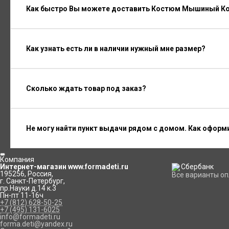
Как быстро Вы можете доставить Костюм Мышиный К
Как узнать есть ли в наличии нужный мне размер?
Сколько ждать товар под заказ?
Не могу найти пункт выдачи рядом с домом. Как оформ
Компания
Интернет-магазин www.formadeti.ru
195256
,
Россия
,
Все варианты о
г. Санкт-Петербург
,
пр.Науки д.14 к.3
Пн-пт 11-16ч
+7 (812) 628-50-25
+7 (495) 131-6025
info@formadeti.ru
forma.deti@yandex.ru