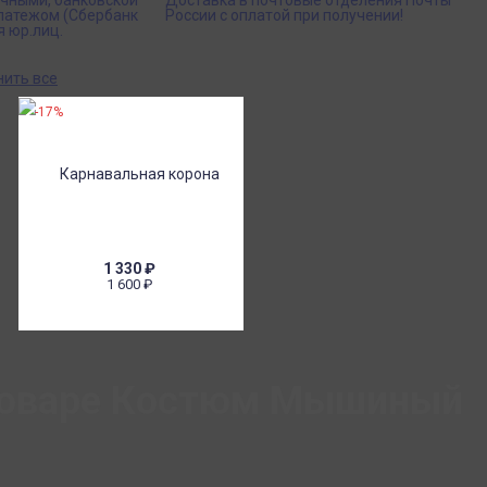
ичными, банковской
Доставка в почтовые отделения Почты
платежом (Сбербанк
России с оплатой при получении!
я юр.лиц.
нить все
-17%
1 330
₽
1 600
₽
товаре Костюм Мышиный