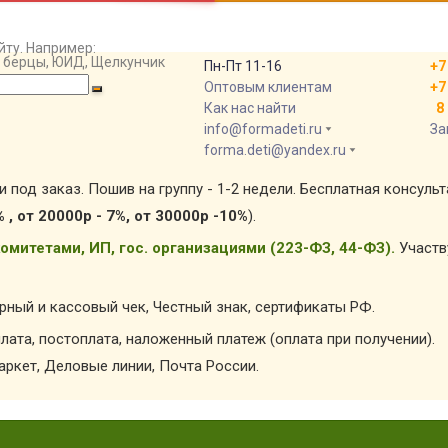
йту. Например:
т, берцы, ЮИД, Щелкунчик
Пн-Пт 11-16
+7
Оптовым клиентам
+7
Как нас найти
8 
info@formadeti.ru
За
forma.deti@yandex.ru
и под заказ. Пошив на группу - 1-2 недели. Бесплатная консуль
% , от 20000р - 7%, от 30000р -10%
).
омитетами, ИП, гос. организациями (223-ФЗ, 44-ФЗ).
Участв
арный и кассовый чек, Честный знак, сертификаты РФ.
лата, постоплата, наложенный платеж (оплата при получении).
ркет, Деловые линии, Почта России.