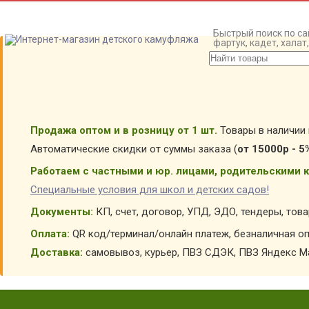
Быстрый поиск по са
фартук, кадет, хала
Продажа оптом и в розницу от 1 шт.
Товары в наличии 
Автоматические скидки от суммы заказа (
от 15000р - 5
Работаем с частными и юр. лицами, родительскими к
Специальные условия для школ и детских садов!
Документы:
КП, счет, договор, УПД, ЭДО, тендеры, тов
Оплата:
QR код/терминал/онлайн платеж, безналичная оп
Доставка:
самовывоз, курьер, ПВЗ СДЭК, ПВЗ Яндекс Ма