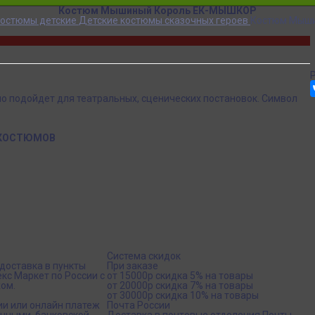
Костюм Мышиный Король ЕК-МЫШКОР
остюмы детские
Детские костюмы сказочных героев
Костюм Мыш
о подойдет для театральных, сценических постановок. Символ
 КОСТЮМОВ
Система скидок
доставка в пункты
При заказе
кс Маркет по России с
от 15000р скидка 5% на товары
ом.
от 20000р скидка 7% на товары
от 30000р скидка 10% на товары
ии или онлайн платеж
Почта России