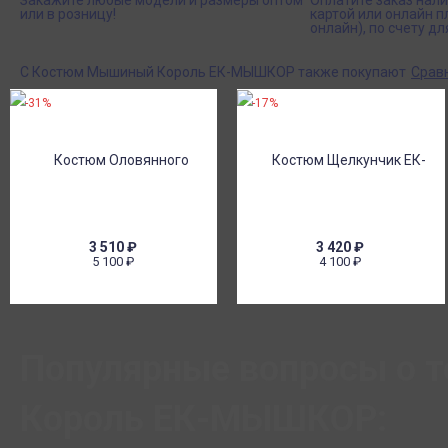
Закажите любые модели и размеры оптом
Оплатите заказ нал
или в розницу!
картой или онлайн 
онлайн), по счету дл
С Костюм Мышиный Король ЕК-МЫШКОР также покупают
Срав
-31%
-17%
3 510
₽
3 420
₽
5 100
₽
4 100
₽
Популярные вопросы о 
Король ЕК-МЫШКОР: