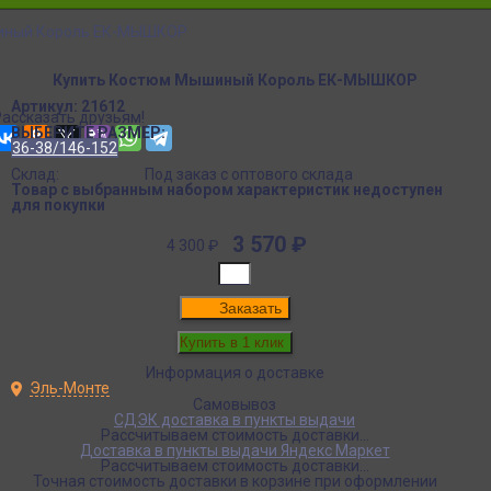
иный Король ЕК-МЫШКОР
Купить Костюм Мышиный Король ЕК-МЫШКОР
Артикул:
21612
Рассказать друзьям!
ВЫБЕРИТЕ РАЗМЕР:
36-38/146-152
Склад:
Под заказ с оптового склада
Товар с выбранным набором характеристик недоступен
для покупки
3 570
₽
4 300
₽
Заказать
Информация о доставке
Эль-Монте
Самовывоз
СДЭК доставка в пункты выдачи
Рассчитываем стоимость доставки...
Доставка в пункты выдачи Яндекс Маркет
Рассчитываем стоимость доставки...
Точная стоимость доставки в корзине при оформлении