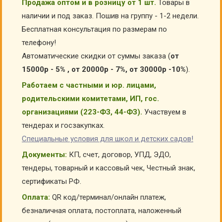
Продажа оптом и в розницу от 1 шт.
Товары в
наличии и под заказ. Пошив на группу - 1-2 недели.
Бесплатная консультация по размерам по
телефону!
Автоматические скидки от суммы заказа (
от
15000р - 5% , от 20000р - 7%, от 30000р -10%
).
Работаем с частными и юр. лицами,
родительскими комитетами, ИП, гос.
организациями (223-ФЗ, 44-ФЗ).
Участвуем в
тендерах и госзакупках.
Специальные условия для школ и детских садов!
Документы:
КП, счет, договор, УПД, ЭДО,
тендеры, товарный и кассовый чек, Честный знак,
сертификаты РФ.
Оплата:
QR код/терминал/онлайн платеж,
безналичная оплата, постоплата, наложенный