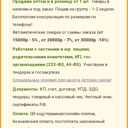
Продажа оптом и в розницу от 1 шт.
Товары в
наличии и под заказ. Пошив на группу - 1-2 недели.
Бесплатная консультация по размерам по
телефону!
Автоматические скидки от суммы заказа (
от
15000р - 5% , от 20000р - 7%, от 30000р -10%
).
Работаем с частными и юр. лицами,
родительскими комитетами, ИП, гос.
организациями (223-ФЗ, 44-ФЗ).
Участвуем в
тендерах и госзакупках.
Специальные условия для школ и детских садов!
Документы:
КП, счет, договор, УПД, ЭДО,
тендеры, товарный и кассовый чек, Честный знак,
сертификаты РФ.
Оплата:
QR код/терминал/онлайн платеж,
безналичная оплата, постоплата, наложенный