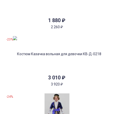
1 880
₽
2 260
₽
-23%
3 010
₽
3 920
₽
-24%