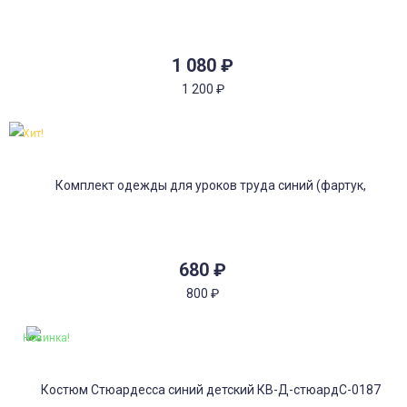
1 080
₽
1 200
₽
Хит!
680
₽
800
₽
Новинка!