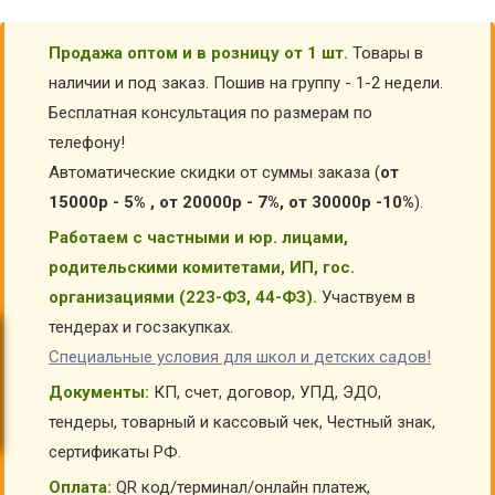
Продажа оптом и в розницу от 1 шт.
Товары в
наличии и под заказ. Пошив на группу - 1-2 недели.
Бесплатная консультация по размерам по
телефону!
Автоматические скидки от суммы заказа (
от
15000р - 5% , от 20000р - 7%, от 30000р -10%
).
Работаем с частными и юр. лицами,
родительскими комитетами, ИП, гос.
организациями (223-ФЗ, 44-ФЗ).
Участвуем в
тендерах и госзакупках.
Специальные условия для школ и детских садов!
Документы:
КП, счет, договор, УПД, ЭДО,
тендеры, товарный и кассовый чек, Честный знак,
сертификаты РФ.
Оплата:
QR код/терминал/онлайн платеж,