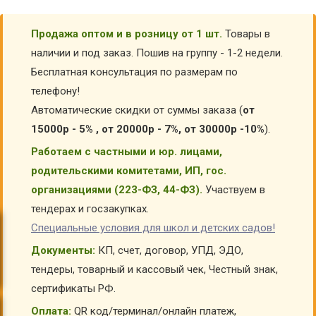
Продажа оптом и в розницу от 1 шт.
Товары в
наличии и под заказ. Пошив на группу - 1-2 недели.
Бесплатная консультация по размерам по
телефону!
Автоматические скидки от суммы заказа (
от
15000р - 5% , от 20000р - 7%, от 30000р -10%
).
Работаем с частными и юр. лицами,
родительскими комитетами, ИП, гос.
организациями (223-ФЗ, 44-ФЗ).
Участвуем в
тендерах и госзакупках.
Специальные условия для школ и детских садов!
Документы:
КП, счет, договор, УПД, ЭДО,
тендеры, товарный и кассовый чек, Честный знак,
сертификаты РФ.
Оплата:
QR код/терминал/онлайн платеж,