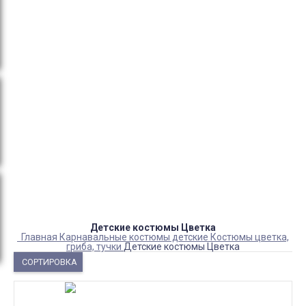
тендеры, товарный и кассовый чек, Честный знак,
сертификаты РФ.
Оплата:
QR код/терминал/онлайн платеж,
безналичная оплата, постоплата, наложенный
платеж (оплата при получении).
Доставка:
самовывоз, курьер, ПВЗ СДЭК, ПВЗ
Яндекс Маркет, Деловые линии, Почта России.
Каталог товаров
Детский камуфляж
Детская форма
Детские костюмы по профессиям
Карнавальные костюмы детские
Детская обувь
Спасательные жилеты
Детские костюмы Цветка
Главная
Карнавальные костюмы детские
Костюмы цветка,
гриба, тучки
Детские костюмы Цветка
СОРТИРОВКА