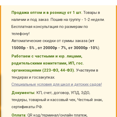
Продажа оптом и в розницу от 1 шт.
Товары в
наличии и под заказ. Пошив на группу - 1-2 недели.
Бесплатная консультация по размерам по
телефону!
Автоматические скидки от суммы заказа (
от
15000р - 5% , от 20000р - 7%, от 30000р -10%
).
Работаем с частными и юр. лицами,
родительскими комитетами, ИП, гос.
организациями (223-ФЗ, 44-ФЗ).
Участвуем в
тендерах и госзакупках.
Специальные условия для школ и детских садов!
Документы:
КП, счет, договор, УПД, ЭДО,
тендеры, товарный и кассовый чек, Честный знак,
сертификаты РФ.
Оплата:
QR код/терминал/онлайн платеж,