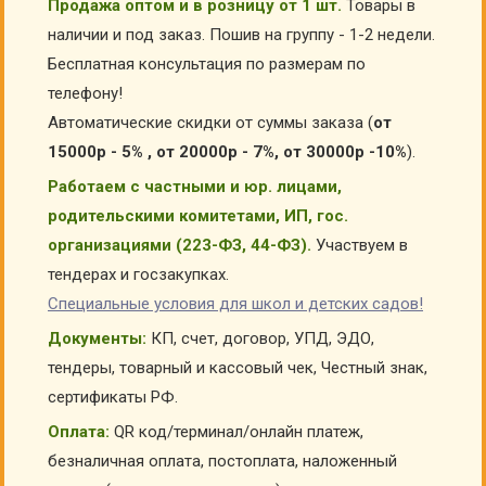
Продажа оптом и в розницу от 1 шт.
Товары в
наличии и под заказ. Пошив на группу - 1-2 недели.
Бесплатная консультация по размерам по
телефону!
Автоматические скидки от суммы заказа (
от
15000р - 5% , от 20000р - 7%, от 30000р -10%
).
Работаем с частными и юр. лицами,
родительскими комитетами, ИП, гос.
организациями (223-ФЗ, 44-ФЗ).
Участвуем в
тендерах и госзакупках.
Специальные условия для школ и детских садов!
Документы:
КП, счет, договор, УПД, ЭДО,
тендеры, товарный и кассовый чек, Честный знак,
сертификаты РФ.
Оплата:
QR код/терминал/онлайн платеж,
безналичная оплата, постоплата, наложенный