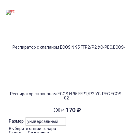
-43%
Респиратор с клапаном ECOS N 95 FFP2/P2 УС-РЕС.ECOS-
02
170
₽
300
₽
Размер:
Выберите опции товара
Склад:
Под заказ