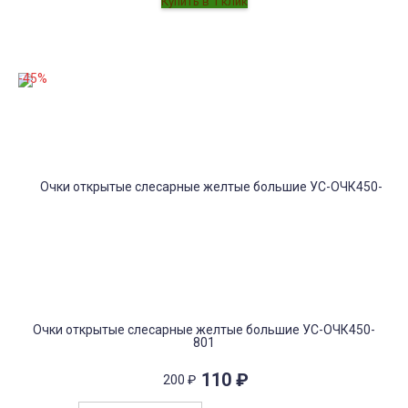
-45%
Очки открытые слесарные желтые большие УС-ОЧК450-
801
110
₽
200
₽