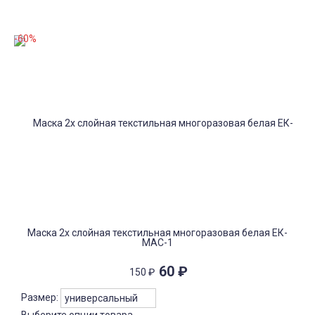
-60%
Маска 2х слойная текстильная многоразовая белая ЕК-
МАС-1
60
₽
150
₽
Размер: