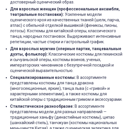
достоверный сценический образ.
Для взрослых женщин (профессиональные ансамбли,
театральные постановки):
Усиленные модели
сценического кроя из качественных тканей (шелк, парча,
атлас) с обильной отделкой вышивкой (фениксы, пионы,
лотосы). Костюмы для китайской оперы, классического
танца, народных постановок. Выдерживают интенсивные
репетиции, частые стирки и гастрольный график.
Для взрослых мужчин (оперные партии, танцевальные
дуэты, фольклор):
Классические костюмы для пекинской
и сычуаньской оперы, костюмы воинов, ученых,
императорских чиновников с безупречной посадкой и
сценической выразительностью.
Специализированные костюмы:
В ассортименте
представлены костюмы для танца дракона
(многосекционные, яркие), танца льва (с «гривой» и
характерными элементами), а также костюмы для
китайской оперы с традиционным гримом и аксессуарами.
Стилистическое разнообразие:
В ассортименте
представлены модели для разных направлений —
традиционные ханьфу (династийные костюмы), ципао
(шанхайский стиль), танчжуан (костюмы национальных
меньшинств Китая), а также сценическая эклектика для