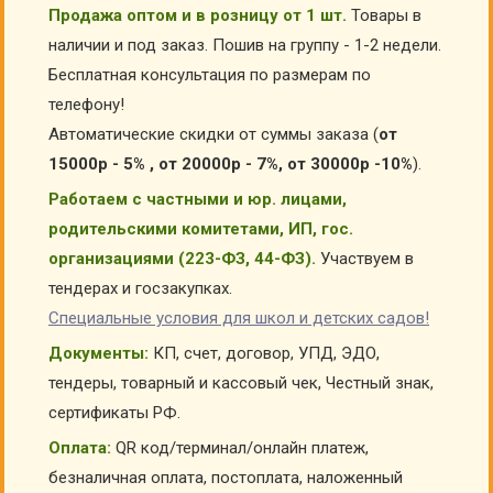
Продажа оптом и в розницу от 1 шт.
Товары в
наличии и под заказ. Пошив на группу - 1-2 недели.
Бесплатная консультация по размерам по
телефону!
Автоматические скидки от суммы заказа (
от
15000р - 5% , от 20000р - 7%, от 30000р -10%
).
Работаем с частными и юр. лицами,
родительскими комитетами, ИП, гос.
организациями (223-ФЗ, 44-ФЗ).
Участвуем в
тендерах и госзакупках.
Специальные условия для школ и детских садов!
Документы:
КП, счет, договор, УПД, ЭДО,
тендеры, товарный и кассовый чек, Честный знак,
сертификаты РФ.
Оплата:
QR код/терминал/онлайн платеж,
безналичная оплата, постоплата, наложенный