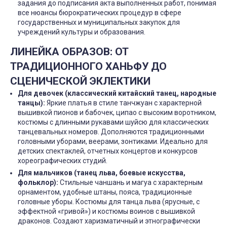
задания до подписания акта выполненных работ, понимая
все нюансы бюрократических процедур в сфере
государственных и муниципальных закупок для
учреждений культуры и образования.
ЛИНЕЙКА ОБРАЗОВ: ОТ
ТРАДИЦИОННОГО ХАНЬФУ ДО
СЦЕНИЧЕСКОЙ ЭКЛЕКТИКИ
Для девочек (классический китайский танец, народные
танцы):
Яркие платья в стиле танчжуан с характерной
вышивкой пионов и бабочек, ципао с высоким воротником,
костюмы с длинными рукавами шуйсю для классических
танцевальных номеров. Дополняются традиционными
головными уборами, веерами, зонтиками. Идеально для
детских спектаклей, отчетных концертов и конкурсов
хореографических студий.
Для мальчиков (танец льва, боевые искусства,
фольклор):
Стильные чаншань и магуа с характерным
орнаментом, удобные штаны, пояса, традиционные
головные уборы. Костюмы для танца льва (ярусные, с
эффектной «гривой») и костюмы воинов с вышивкой
драконов. Создают харизматичный и этнографически