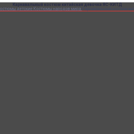
Карнавальный костюм китайская девочка ЯС-КИТД
остюмы детские
Костюмы народов мира
Карнавальный костюм ки