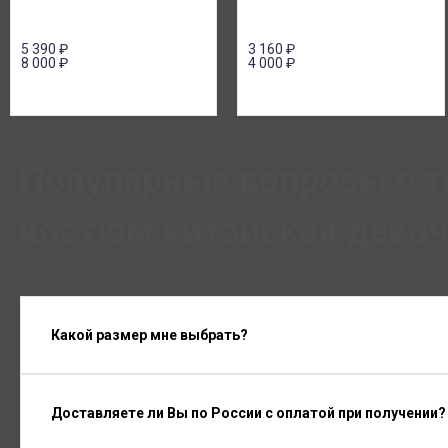
5 390
₽
3 160
₽
8 000
₽
4 000
₽
Популярные вопросы о 
костюм китайская девоч
Какой размер мне выбрать?
Доставляете ли Вы по России с оплатой при получении?