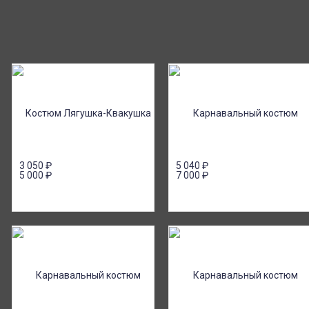
ии или онлайн платеж
Почта России
ичными, банковской
Доставка в почтовые отделения Почты
платежом (Сбербанк
России с оплатой при получении!
я юр.лиц.
3 050
₽
5 040
₽
5 000
₽
7 000
₽