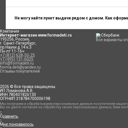
Не могу найти пункт выдачи рядом с домом. Как оформ
Компания
Интернет-магазин www.formadeti.ru
195256
,
Россия
,
Все варианты о
г. Санкт-Петербург
,
пр.Науки д.14 к.3
Пн-пт 11-16ч
+7 (812) 628-50-25
+7 (495) 131-6025
info@formadeti.ru
forma.deti@yandex.ru
Отзывы покупателей
2026 © Все права защищены.
ИП Ломанова А.В.
ИНН 780401826130
ОГРНИП 318784700006198
Мы получаем и обрабатываем персональные данные посетителей нашего 
Вы не даёте согласия на обработку своих персональных данных, Вам нео
0
Сравнить
0
Мне понравилось