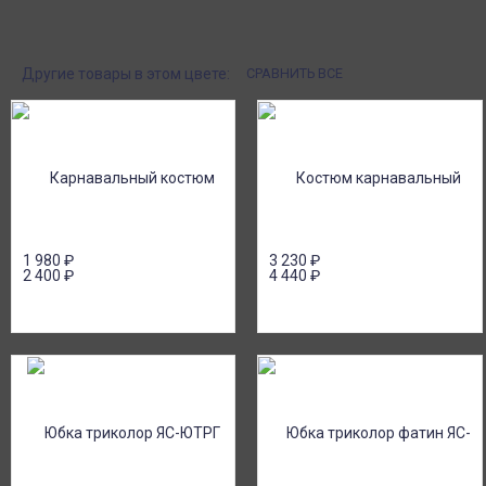
Поставки под заказ.
Оплата при получен
Закажите любые модели и размеры оптом
Оплатите заказ нал
или в розницу!
картой или онлайн 
онлайн), по счету дл
Другие товары в этом цвете:
СРАВНИТЬ ВСЕ
1 980
₽
3 230
₽
2 400
₽
4 440
₽