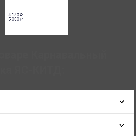
4 180
₽
5 000
₽
товаре Карнавальный
ка ЯС-КИТД: