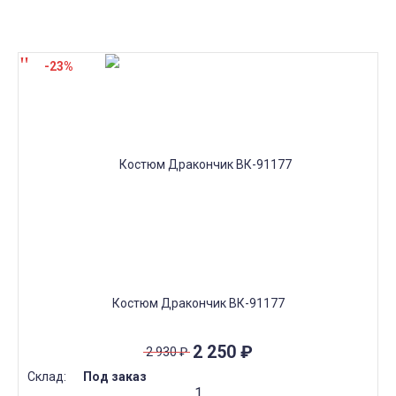
-23%
Костюм Дракончик ВК-91177
2 250
₽
2 930
₽
Склад:
Под заказ