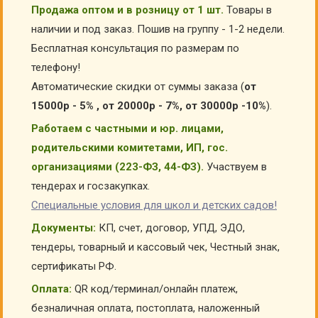
Продажа оптом и в розницу от 1 шт.
Товары в
наличии и под заказ. Пошив на группу - 1-2 недели.
Бесплатная консультация по размерам по
телефону!
Автоматические скидки от суммы заказа (
от
15000р - 5% , от 20000р - 7%, от 30000р -10%
).
Работаем с частными и юр. лицами,
родительскими комитетами, ИП, гос.
организациями (223-ФЗ, 44-ФЗ).
Участвуем в
тендерах и госзакупках.
Специальные условия для школ и детских садов!
Документы:
КП, счет, договор, УПД, ЭДО,
тендеры, товарный и кассовый чек, Честный знак,
сертификаты РФ.
Оплата:
QR код/терминал/онлайн платеж,
безналичная оплата, постоплата, наложенный