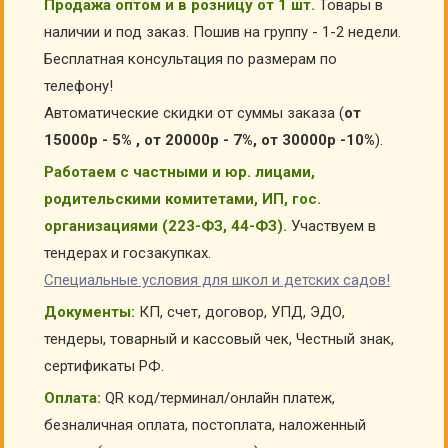
Продажа оптом и в розницу от 1 шт.
Товары в
наличии и под заказ. Пошив на группу - 1-2 недели.
Бесплатная консультация по размерам по
телефону!
Автоматические скидки от суммы заказа (
от
15000р - 5% , от 20000р - 7%, от 30000р -10%
).
Работаем с частными и юр. лицами,
родительскими комитетами, ИП, гос.
организациями (223-ФЗ, 44-ФЗ).
Участвуем в
тендерах и госзакупках.
Специальные условия для школ и детских садов!
Документы:
КП, счет, договор, УПД, ЭДО,
тендеры, товарный и кассовый чек, Честный знак,
сертификаты РФ.
Оплата:
QR код/терминал/онлайн платеж,
безналичная оплата, постоплата, наложенный