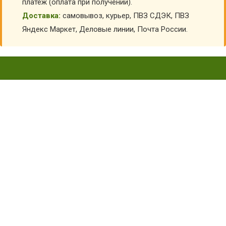
платеж (оплата при получении).
Доставка:
самовывоз, курьер, ПВЗ СДЭК, ПВЗ
Яндекс Маркет, Деловые линии, Почта России.
ВОЕННЫЕ КОСТЮМЫ ДЛЯ
ДЕВОЧКИ НА 9 МАЯ
Главная
Детская форма
Военные детские костюмы на 9 мая и 23 февраля
Военные костюмы для девочки на 9 мая
Сортировка