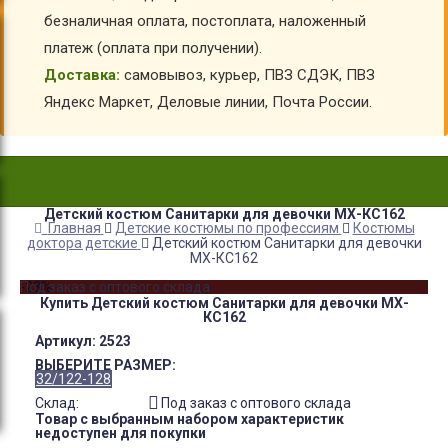
безналичная оплата, постоплата, наложенный
платеж (оплата при получении).
Доставка:
самовывоз, курьер, ПВЗ СДЭК, ПВЗ
Яндекс Маркет, Деловые линии, Почта России.
Детский костюм Санитарки для девочки МХ-КС162
Главная
Детские костюмы по профессиям
Костюмы
доктора детские
Детский костюм Санитарки для девочки
МХ-КС162
-23%
Под заказ с оптового склада
Купить Детский костюм Санитарки для девочки МХ-
КС162
Артикул:
2523
ВЫБЕРИТЕ РАЗМЕР:
32/122-128
Склад:
Под заказ с оптового склада
Товар с выбранным набором характеристик
недоступен для покупки