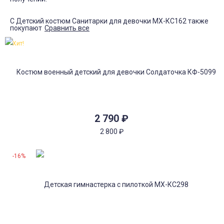
С Детский костюм Санитарки для девочки МХ-КС162 также
покупают
Сравнить все
Хит!
2 790
₽
2 800
₽
-16%