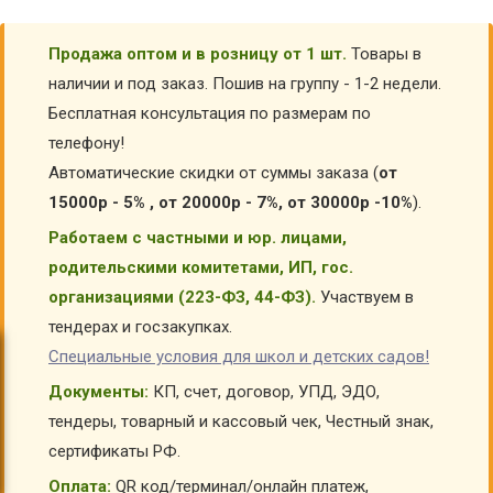
Продажа оптом и в розницу от 1 шт.
Товары в
наличии и под заказ. Пошив на группу - 1-2 недели.
Бесплатная консультация по размерам по
телефону!
Автоматические скидки от суммы заказа (
от
15000р - 5% , от 20000р - 7%, от 30000р -10%
).
Работаем с частными и юр. лицами,
родительскими комитетами, ИП, гос.
организациями (223-ФЗ, 44-ФЗ).
Участвуем в
тендерах и госзакупках.
Специальные условия для школ и детских садов!
Документы:
КП, счет, договор, УПД, ЭДО,
тендеры, товарный и кассовый чек, Честный знак,
сертификаты РФ.
Оплата:
QR код/терминал/онлайн платеж,