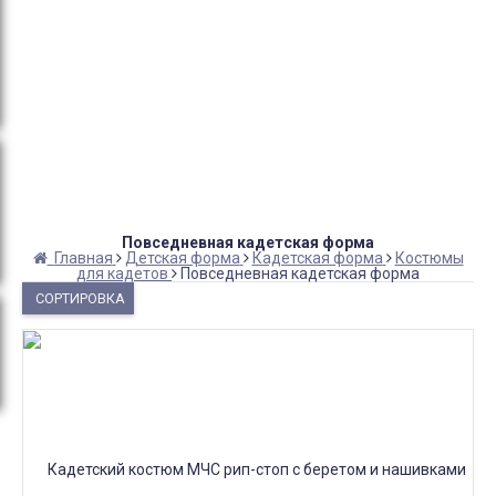
Оплата:
QR код/терминал/онлайн платеж,
безналичная оплата, постоплата, наложенный
платеж (оплата при получении).
Доставка:
самовывоз, курьер, ПВЗ СДЭК, ПВЗ
Яндекс Маркет, Деловые линии, Почта России.
Повседневная кадетская форма
Главная
Детская форма
Кадетская форма
Костюмы
для кадетов
Повседневная кадетская форма
СОРТИРОВКА