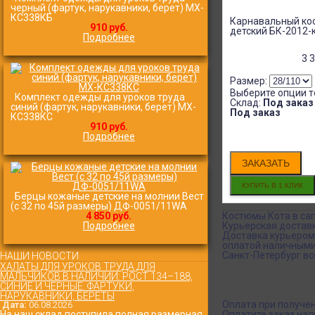
черный (фартук, нарукавники, берет) МХ-
КС338КБ
Карнавальный кос
910 руб.
детский БК-2012-
Подробнее
3 
Размер:
Выберите опции т
Комплект одежды для уроков труда
Склад:
Под заказ
синий (фартук, нарукавники, берет) МХ-
Под заказ
КС338КС
910 руб.
Подробнее
ЗАКАЗАТЬ
Берцы кожаные детские на молнии Вест
(с 32 по 45й размеры) ДФ-0051/11WA
4 850 руб.
Костюмы Кота в сап
Подробнее
Курьерская достав
Доставка курьером
оплатой наличными
Санкт-Петербург все
НАШИ НОВОСТИ
ХАЛАТЫ ДЛЯ УРОКОВ ТРУДА ДЛЯ
МАЛЬЧИКОВ В НАЛИЧИИ: РОСТ 134–188,
СИНИЕ И ЧЁРНЫЕ. ФАРТУКИ,
НАРУКАВНИКИ, БЕРЕТЫ
Оплата при получе
Дата:
06.08.2026
На наш склад поступила полная размерная
Оплатите заказ нал