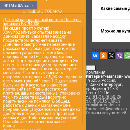
ЧИТАТЬ ДАЛЕЕ →
Какие самые д
ОТЗЫВЫ О ТОВАРАХ
Детский карнавальный костюм Плащ на
завязках ВК-94008
Накидка просто супер!
Можно ли купи
Хочу поделиться опытом заказа на
данном сайте. Заказала накидку
посредством интернет-заказа.
Довольно быстро мне перезвонили и
рассказали о сроках доставки и, если
Рассказать друзьям
они меня устраивают, а это было
порядка 7 дней (+-), подтверждаем
заказ. Подтверждение приходит на Эл
почту. Также приходит уведомление о
поступлении заказа на склад интернет-
Компания
магазина. Я ответным письмом
Интернет-магазин www
попросила отправить СДЭКом - сделали
195256
,
Россия
,
все моментально! Через 1-2 дня заказ
г. Санкт-Петербург
,
был у меня. Касательно качества -
пр.Науки д.14 к.3
претензий нет. Ткань достаточно
Пн-пт 11-16ч
плотная, швы качественные. Упаковано
+7 (812) 628-50-25
так, что даже твёрдый воротник
+7 (495) 131-6025
практически не помялся. В общем,
info@formadeti.ru
работать с данным магазином мне
forma.deti@yandex.ru
понравилось! Дружелюбный менеджер
Отзывы покупателей
доступно все рассказала о процессе
заказа и дос. Ребятам желаю успехов!
Спасибо за качественный заказ!
Ирина