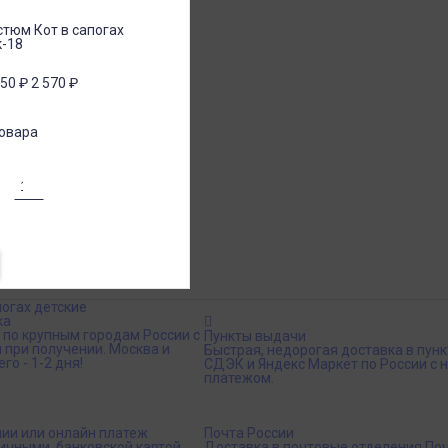
тюм Кот в сапогах
к-18
350
₽
2 570
₽
овара
огах детские
ка
 по крупным городам России с
Пункты выдачи
 при получении. Москва и
Быстрая, недорогая доставка в пун
го - 1-2 дня!
СДЭК и Яндекс Маркет по России с
платежом.
нии или онлайн платеж
Почта России
ичными, банковской картой
Доставка в почтовые отделения Поч