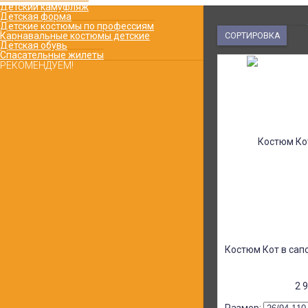
Детский камуфляж
Детская форма
Детские костюмы по профессиям
Карнавальные костюмы детские
СОРТИРОВКА
Детская обувь
Спасательные жилеты
РЕКОМЕНДУЕМ!
Кадетский костюм МЧС
рип-стоп с беретом и
нашивками КВ-M-0347-КБ
5 500
₽
4 120
₽
Костюм ЮИД с юбкой и
жакет с аксельбантом
форма для девочки КВ-D-
0200
15 000
₽
9 000
₽
Костюм Кот в сап
2 
Комплект одежды для
уроков труда синий