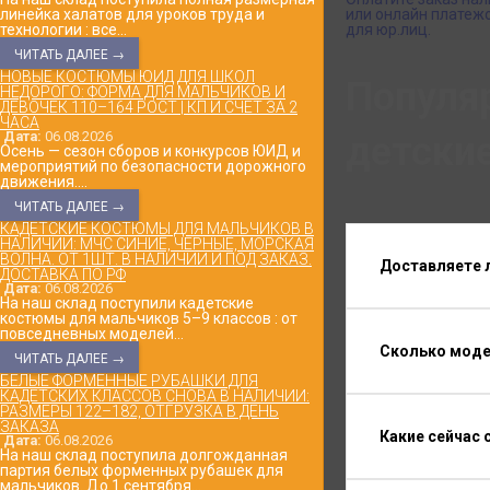
линейка халатов для уроков труда и
или онлайн платежо
технологии : все...
для юр.лиц.
ЧИТАТЬ ДАЛЕЕ →
НОВЫЕ КОСТЮМЫ ЮИД ДЛЯ ШКОЛ
Популя
НЕДОРОГО: ФОРМА ДЛЯ МАЛЬЧИКОВ И
ДЕВОЧЕК 110–164 РОСТ | КП И СЧЁТ ЗА 2
ЧАСА
Дата:
06.08.2026
детски
Осень — сезон сборов и конкурсов ЮИД и
мероприятий по безопасности дорожного
движения....
ЧИТАТЬ ДАЛЕЕ →
КАДЕТСКИЕ КОСТЮМЫ ДЛЯ МАЛЬЧИКОВ В
НАЛИЧИИ: МЧС СИНИЕ, ЧЕРНЫЕ, МОРСКАЯ
ВОЛНА. ОТ 1ШТ. В НАЛИЧИИ И ПОД ЗАКАЗ.
Доставляете 
ДОСТАВКА ПО РФ
Дата:
06.08.2026
На наш склад поступили кадетские
костюмы для мальчиков 5–9 классов : от
повседневных моделей...
Сколько модел
ЧИТАТЬ ДАЛЕЕ →
БЕЛЫЕ ФОРМЕННЫЕ РУБАШКИ ДЛЯ
КАДЕТСКИХ КЛАССОВ СНОВА В НАЛИЧИИ:
РАЗМЕРЫ 122–182, ОТГРУЗКА В ДЕНЬ
ЗАКАЗА
Какие сейчас
Дата:
06.08.2026
На наш склад поступила долгожданная
партия белых форменных рубашек для
мальчиков. До 1 сентября...