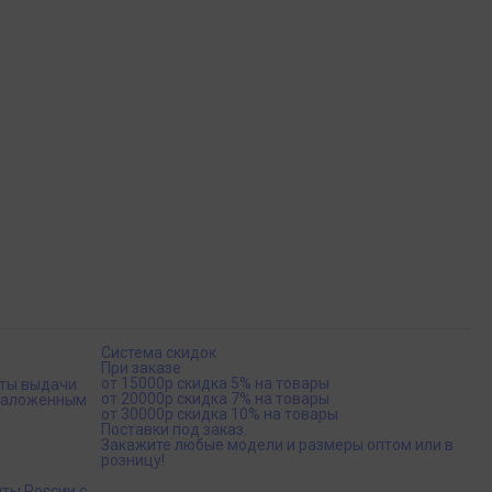
Система скидок
При заказе
от 15000р скидка 5% на товары
кты выдачи
от 20000р скидка 7% на товары
 наложенным
от 30000р скидка 10% на товары
Поставки под заказ.
Закажите любые модели и размеры оптом или в
розницу!
ты России с