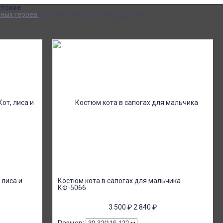
етские
ных героев
Костюмы Кота в сапогах детские
 лиса и
Костюм кота в сапогах для мальчика
КФ-5066
3 500
₽
2 840
₽