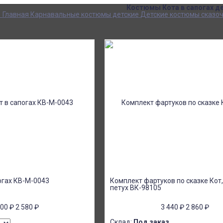
Костюмы Кота в сапогах д
Главная
Карнавальные костюмы детские
Детские костюмы сказоч
огах КВ-М-0043
Комплект фартуков по сказке Кот,
петух ВК-98105
900
₽
2 580
₽
3 440
₽
2 860
₽
Склад:
Под заказ