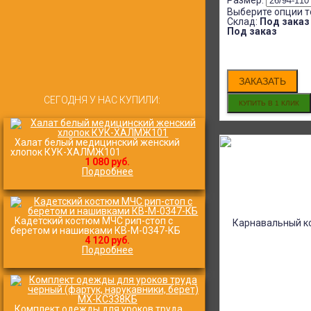
(фартук, нарукавники) МХ-
Размер:
КС338КС-1
Выберите опции т
Склад:
Под заказ
800
₽
680
₽
Под заказ
ЗАКАЗАТЬ
СЕГОДНЯ У НАС КУПИЛИ:
Халат белый медицинский женский
хлопок КУК-ХАЛМЖ101
1 080 руб.
Подробнее
Кадетский костюм МЧС рип-стоп с
беретом и нашивками КВ-M-0347-КБ
4 120 руб.
Подробнее
Комплект одежды для уроков труда