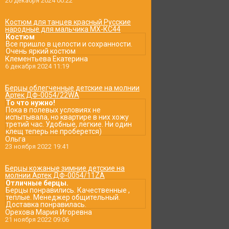
20 декабря 2024 00:22
Костюм для танцев красный Русские
народные для мальчика МХ-КС44
Костюм
Все пришло в целости и сохранности.
Очень яркий костюм
Клементьева Екатерина
6 декабря 2024 11:19
Берцы облегченные детские на молнии
Артек ДФ-0054/22WA
То что нужно!
Пока в полевых условиях не
испытывала, но квартире в них хожу
третий час. Удобные, легкие. Ни один
клещ теперь не проберется)
Ольга
23 ноября 2022 19:41
Берцы кожаные зимние детские на
молнии Артек ДФ-0054/11ZA
Отличные берцы.
Берцы понравились. Качественные ,
теплые. Менеджер общительный.
Доставка понравилась.
Орехова Мария Игоревна
21 ноября 2022 09:06