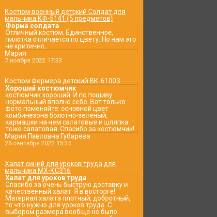
Костюм военный детский Солдат для
мальчика КФ-5141 (5 предметов)
Форма солдата
Отличный костюм. Единственное,
пилотка отличается по цвету. Но нам это
не критично.
Мария
7 ноября 2022 17:33
Костюм Фермера детский ВК-61003
Хороший костюмчик
костюмчик хороший. И по пошиву
нормальный вполне себе. Вот только
фото поменяйте: основной цвет
комбинезона болотно-зеленый,
кармашки на нем салатовые и шляпка
тоже салатовая. Спасибо за костюмчик!
Мария Павловна Губарева
26 сентября 2022 15:25
Халат синий для уроков труда для
мальчика МХ-КС316
Халат для уроков труда
Спасибо за очень быструю доставку и
качественный халат. Я в восторге!
Материал халата плотный, добротный,
то что нужно для уроков труда. С
выбором размера вообще не было