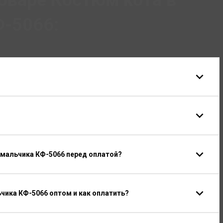
оваре Костюм кота в
Ф-5066:
я мальчика КФ-5066 перед оплатой?
чика КФ-5066 оптом и как оплатить?