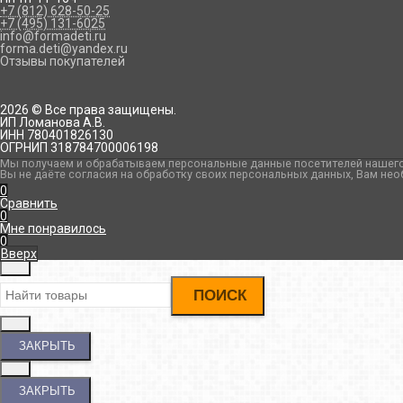
+7 (812) 628-50-25
+7 (495) 131-6025
info@formadeti.ru
forma.deti@yandex.ru
Отзывы покупателей
2026 © Все права защищены.
ИП Ломанова А.В.
ИНН 780401826130
ОГРНИП 318784700006198
Мы получаем и обрабатываем персональные данные посетителей нашего 
Вы не даёте согласия на обработку своих персональных данных, Вам нео
0
Сравнить
0
Мне понравилось
0
Вверх
ПОИСК
ЗАКРЫТЬ
ЗАКРЫТЬ