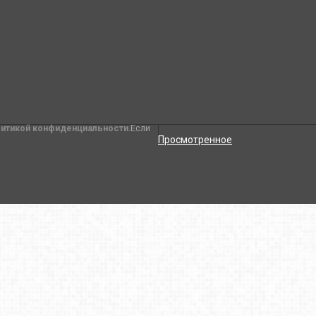
литикой конфиденциальности
.Если
Просмотренное