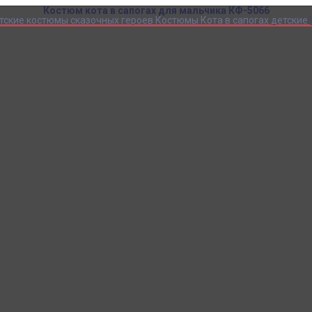
Костюм кота в сапогах для мальчика КФ-5066
тские костюмы сказочных героев
Костюмы Кота в сапогах детские