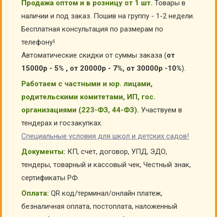
Продажа оптом и в розницу от 1 шт.
Товары в
наличии и под заказ. Пошив на группу - 1-2 недели.
Бесплатная консультация по размерам по
телефону!
Автоматические скидки от суммы заказа (
от
15000р - 5% , от 20000р - 7%, от 30000р -10%
).
Работаем с частными и юр. лицами,
родительскими комитетами, ИП, гос.
организациями (223-ФЗ, 44-ФЗ).
Участвуем в
тендерах и госзакупках.
Специальные условия для школ и детских садов!
Документы:
КП, счет, договор, УПД, ЭДО,
тендеры, товарный и кассовый чек, Честный знак,
сертификаты РФ.
Оплата:
QR код/терминал/онлайн платеж,
безналичная оплата, постоплата, наложенный