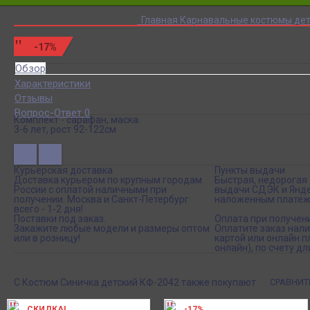
Главная
Карнавальные костюмы дет
-17%
Обзор
Характеристики
Отзывы
Вопрос-Ответ 0
Комплект - сарафан, маска.
3-6 лет, рост 92-122см
Курьерская доставка
Пункты выдачи
Доставка курьером по крупным городам
Быстрая, недорогая 
России с оплатой наличными при
выдачи СДЭК и Янде
получении. Москва и Санкт-Петербург
наложенным платеж
всего - 1-2 дня!
Поставки под заказ.
Оплата при получен
Закажите любые модели и размеры оптом
Оплатите заказ нал
или в розницу!
картой или онлайн 
онлайн), по счету дл
С Костюм Синичка детский КФ-2042 также покупают
СРАВНИТ
СКИДКА!
-17%