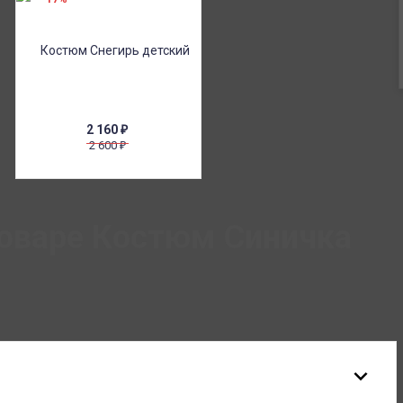
2 160
₽
2 600
₽
товаре Костюм Синичка