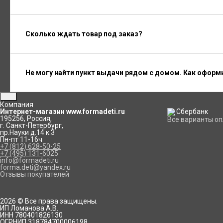
Сколько ждать товар под заказ?
Не могу найти пункт выдачи рядом с домом. Как оформ
Компания
Интернет-магазин www.formadeti.ru
195256
,
Россия
,
Все варианты о
г. Санкт-Петербург
,
пр.Науки д.14 к.3
Пн-пт 11-16ч
+7 (812) 628-50-25
+7 (495) 131-6025
info@formadeti.ru
forma.deti@yandex.ru
Отзывы покупателей
2026 © Все права защищены.
ИП Ломанова А.В.
ИНН 780401826130
ОГРНИП 318784700006198