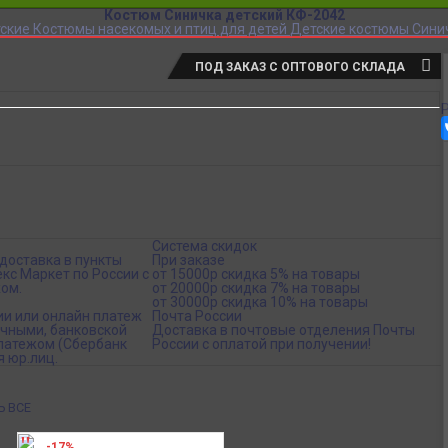
Костюм Синичка детский КФ-2042
ские
Костюмы насекомых и птиц для детей
Детские костюмы Сини
ПОД ЗАКАЗ С ОПТОВОГО СКЛАДА
Система скидок
доставка в пункты
При заказе
кс Маркет по России с
от 15000р скидка 5% на товары
ом.
от 20000р скидка 7% на товары
от 30000р скидка 10% на товары
ии или онлайн платеж
Почта России
ичными, банковской
Доставка в почтовые отделения Почты
платежом (Сбербанк
России с оплатой при получении!
я юр.лиц.
Ь ВСЕ
-17%