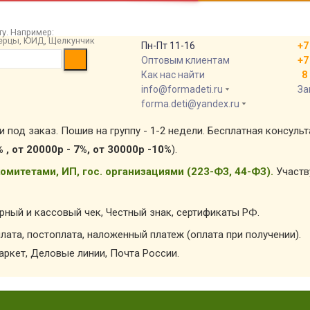
у. Например:
 берцы, ЮИД, Щелкунчик
Пн-Пт 11-16
+7
Оптовым клиентам
+7
Как нас найти
8 
info@formadeti.ru
За
forma.deti@yandex.ru
и под заказ. Пошив на группу - 1-2 недели. Бесплатная консуль
% , от 20000р - 7%, от 30000р -10%
).
омитетами, ИП, гос. организациями (223-ФЗ, 44-ФЗ).
Участв
арный и кассовый чек, Честный знак, сертификаты РФ.
лата, постоплата, наложенный платеж (оплата при получении).
ркет, Деловые линии, Почта России.