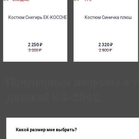
2 250
₽
2 320
₽
3 000
2 800
₽
₽
Популярные вопросы о 
детский КФ-2042:
Какой размер мне выбрать?