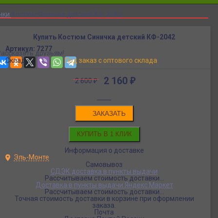
чки
Костюм Синичка детский КФ-2042
Купить Костюм Синичка детский КФ-2042
Артикул:
7277
Рассказать друзьям!
Склад:
Под заказ с оптового склада
2 160
₽
2 600
₽
ЗАКАЗАТЬ
Информация о доставке
Эль-Монте
Самовывоз
СДЭК доставка в пункты выдачи
Рассчитываем стоимость доставки...
Доставка в пункты выдачи Яндекс Маркет
Рассчитываем стоимость доставки...
Точная стоимость доставки в корзине при оформлении
заказа.
Почта