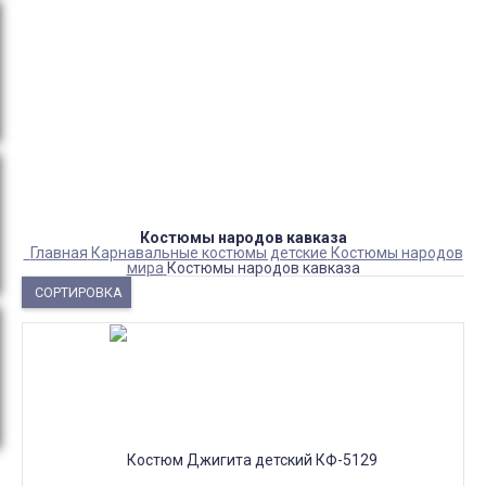
Оплата:
QR код/терминал/онлайн платеж,
безналичная оплата, постоплата, наложенный
платеж (оплата при получении).
Доставка:
самовывоз, курьер, ПВЗ СДЭК, ПВЗ
Яндекс Маркет, Деловые линии, Почта России.
Костюмы народов кавказа
Главная
Карнавальные костюмы детские
Костюмы народов
мира
Костюмы народов кавказа
СОРТИРОВКА