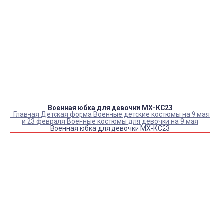
Оплата:
QR код/терминал/онлайн платеж,
безналичная оплата, постоплата, наложенный
платеж (оплата при получении).
Доставка:
самовывоз, курьер, ПВЗ СДЭК, ПВЗ
Яндекс Маркет, Деловые линии, Почта России.
Военная юбка для девочки МХ-КС23
Главная
Детская форма
Военные детские костюмы на 9 мая
и 23 февраля
Военные костюмы для девочки на 9 мая
Военная юбка для девочки МХ-КС23
Купить Военная юбка для девочки МХ-КС23
Артикул:
1837
Выберите Размер:
32/110-122
Склад:
Под заказ с оптового склада
Товар с выбранным набором характеристик недоступен
для покупки
800
₽
610
₽
ЗАКАЗАТЬ