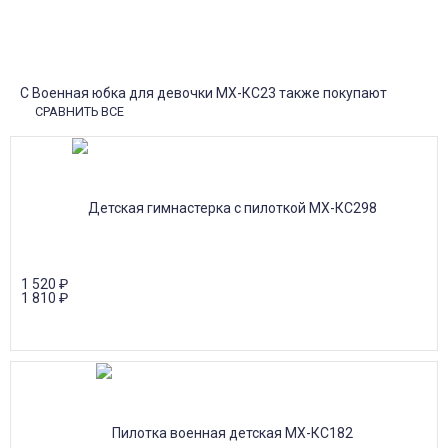
Оплатите заказ наличными, банковской картой или онлайн
платежом (Сбербанк онлайн), по счету для юр.лиц.
Почта России
Доставка в почтовые отделения Почты России с оплатой при
получении!
С Военная юбка для девочки МХ-КС23 также покупают
СРАВНИТЬ ВСЕ
1 520
₽
1 810
₽