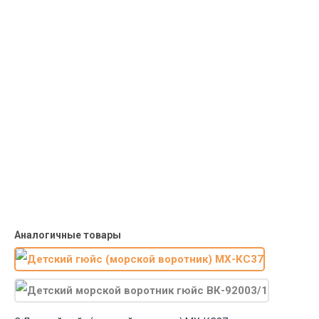
Курьерская доставка
Доставка курьером по крупным городам России с оплатой
наличными при получении. Москва и Санкт-Петербург всего -
1-2 дня!
Пункты выдачи
Быстрая, недорогая доставка в пункты выдачи СДЭК и
Яндекс Маркет по России с наложенным платежом.
Система скидок
При заказе
от 15000р скидка 5% на товары
от 20000р скидка 7% на товары
от 30000р скидка 10% на товары
Поставки под заказ.
Закажите любые модели и размеры оптом или в розницу!
Оплата при получении или онлайн платеж
Оплатите заказ наличными, банковской картой или онлайн
платежом (Сбербанк онлайн), по счету для юр.лиц.
Почта России
Доставка в почтовые отделения Почты России с оплатой при
получении!
Аналогичные товары