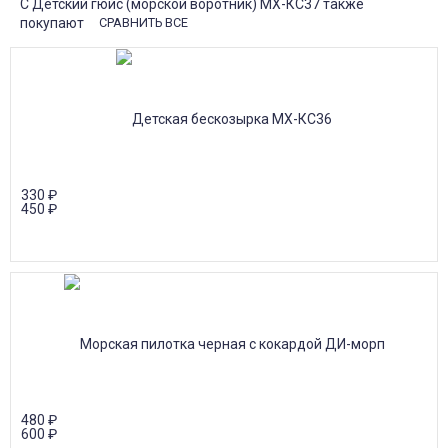
С Детский гюйс (морской воротник) МХ-КС37 также
покупают
СРАВНИТЬ ВСЕ
330
₽
450
₽
480
₽
600
₽