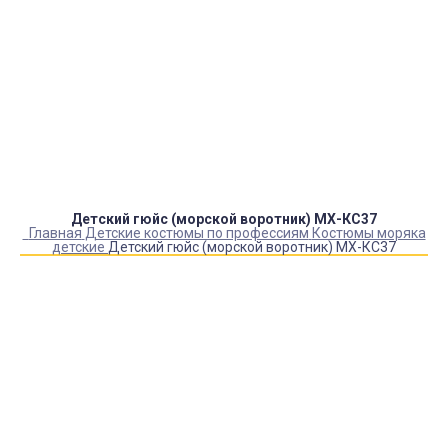
Оплата:
QR код/терминал/онлайн платеж,
безналичная оплата, постоплата, наложенный
платеж (оплата при получении).
Доставка:
самовывоз, курьер, ПВЗ СДЭК, ПВЗ
Яндекс Маркет, Деловые линии, Почта России.
Детский гюйс (морской воротник) МХ-КС37
Главная
Детские костюмы по профессиям
Костюмы моряка
детские
Детский гюйс (морской воротник) МХ-КС37
Купить Детский гюйс (морской воротник) МХ-КС37
Артикул:
4592
Выберите Размер:
УНИВЕРСАЛЬНЫЙ
Склад:
В наличии
Товар с выбранным набором характеристик недоступен
для покупки
400
₽
330
₽
КУПИТЬ