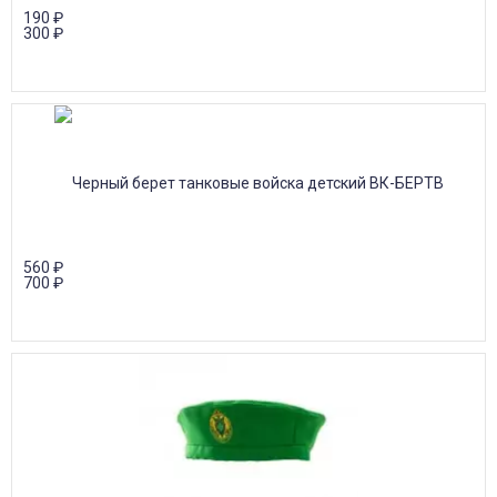
190
₽
300
₽
560
₽
700
₽