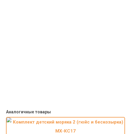
Материал : 100% Полиэстер плотный, оксфорд 240г/м2
Курьерская доставка
Доставка курьером по крупным городам России с оплатой
наличными при получении. Москва и Санкт-Петербург всего -
1-2 дня!
Пункты выдачи
Быстрая, недорогая доставка в пункты выдачи СДЭК и
Яндекс Маркет по России с наложенным платежом.
Система скидок
При заказе
от 15000р скидка 5% на товары
от 20000р скидка 7% на товары
от 30000р скидка 10% на товары
Поставки под заказ.
Закажите любые модели и размеры оптом или в розницу!
Оплата при получении или онлайн платеж
Оплатите заказ наличными, банковской картой или онлайн
платежом (Сбербанк онлайн), по счету для юр.лиц.
Почта России
Доставка в почтовые отделения Почты России с оплатой при
получении!
Аналогичные товары