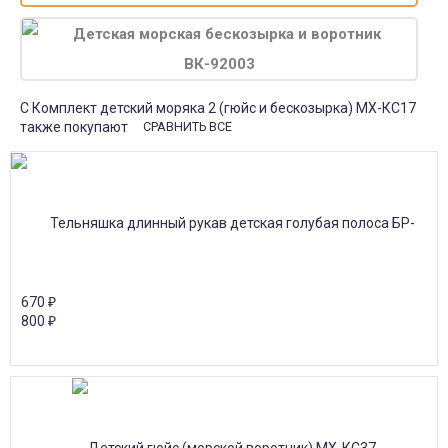
С Комплект детский моряка 2 (гюйс и бескозырка) МХ-КС17
также покупают
СРАВНИТЬ ВСЕ
670
₽
800
₽