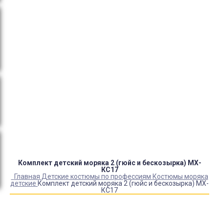
тендеры, товарный и кассовый чек, Честный знак,
сертификаты РФ.
Оплата:
QR код/терминал/онлайн платеж,
безналичная оплата, постоплата, наложенный
платеж (оплата при получении).
Доставка:
самовывоз, курьер, ПВЗ СДЭК, ПВЗ
Яндекс Маркет, Деловые линии, Почта России.
Каталог товаров
Детский камуфляж
Детская форма
Детские костюмы по профессиям
Карнавальные костюмы детские
Детская обувь
Спасательные жилеты
Комплект детский моряка 2 (гюйс и бескозырка) МХ-
КС17
Главная
Детские костюмы по профессиям
Костюмы моряка
детские
Комплект детский моряка 2 (гюйс и бескозырка) МХ-
КС17
Купить Комплект детский моряка 2 (гюйс и бескозырка)
МХ-КС17
Артикул:
1835