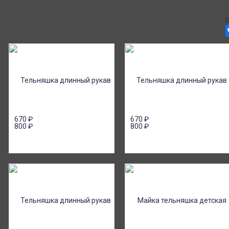
ичными, банковской
Доставка в почтовые отделения Почты
платежом (Сбербанк
России с оплатой при получении!
я юр.лиц.
Е
670
₽
670
₽
800
₽
800
₽