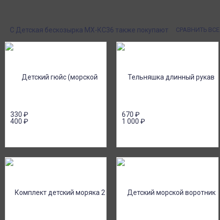
Закажите любые модели и размеры оптом
Оплатите заказ нал
или в розницу!
картой или онлайн 
онлайн), по счету дл
С Детская бескозырка МХ-КС36 также покупают
СРАВНИТЬ ВС
330
₽
670
₽
400
₽
1 000
₽