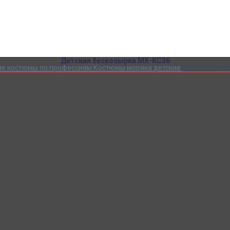
Детский камуфляж
Детская форма
Детские костюмы по профессиям
Карнавальные костюмы детские
Детская обувь
Спасательные жилеты
Детская бескозырка МХ-КС36
ие костюмы по профессиям
Костюмы моряка детские
Детская беск