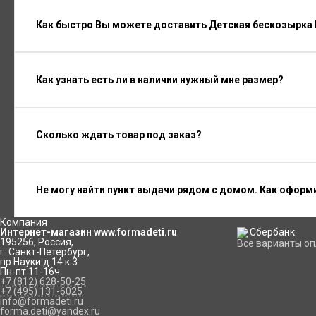
Как быстро Вы можете доставить Детская бескозырка
Как узнать есть ли в наличии нужный мне размер?
Сколько ждать товар под заказ?
Не могу найти пункт выдачи рядом с домом. Как оформ
Компания
Интернет-магазин www.formadeti.ru
195256
,
Россия
,
Все варианты о
г. Санкт-Петербург
,
пр.Науки д.14 к.3
Пн-пт 11-16ч
+7 (812) 628-50-25
+7 (495) 131-6025
info@formadeti.ru
forma.deti@yandex.ru