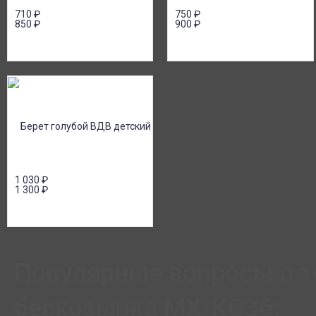
710
₽
750
₽
850
₽
900
₽
1 030
₽
1 300
₽
Популярные вопросы о т
бескозырка МХ-КС36: