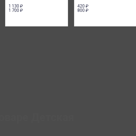
1 130
₽
420
₽
1 700
₽
800
₽
оваре Детская