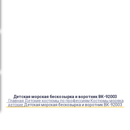
тендеры, товарный и кассовый чек, Честный знак,
сертификаты РФ.
Оплата:
QR код/терминал/онлайн платеж,
безналичная оплата, постоплата, наложенный
платеж (оплата при получении).
Доставка:
самовывоз, курьер, ПВЗ СДЭК, ПВЗ
Яндекс Маркет, Деловые линии, Почта России.
Каталог товаров
Детский камуфляж
Детская форма
Детские костюмы по профессиям
Карнавальные костюмы детские
Детская обувь
Спасательные жилеты
Детская морская бескозырка и воротник ВК-92003
Главная
Детские костюмы по профессиям
Костюмы моряка
детские
Детская морская бескозырка и воротник ВК-92003
Купить Детская морская бескозырка и воротник
ВК-92003
Артикул:
1922
Выберите Размер:
УНИВЕРСАЛЬНЫЙ