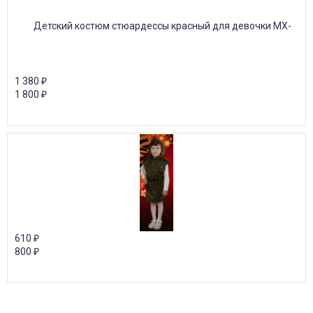
1 380
₽
1 800
₽
610
₽
800
₽