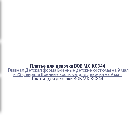
Оплата:
QR код/терминал/онлайн платеж,
безналичная оплата, постоплата, наложенный
платеж (оплата при получении).
Доставка:
самовывоз, курьер, ПВЗ СДЭК, ПВЗ
Яндекс Маркет, Деловые линии, Почта России.
Платье для девочки ВОВ МХ-КС344
Главная
Детская форма
Военные детские костюмы на 9 мая
и 23 февраля
Военные костюмы для девочки на 9 мая
Платье для девочки ВОВ МХ-КС344
Купить Платье для девочки ВОВ МХ-КС344
Артикул:
40520-12845-12849
Выберите Размер:
30/116-122
36/134-140
38/142-152
Склад:
Под заказ с оптового склада
Товар с выбранным набором характеристик недоступен
для покупки
2 290
₽
1 760
₽