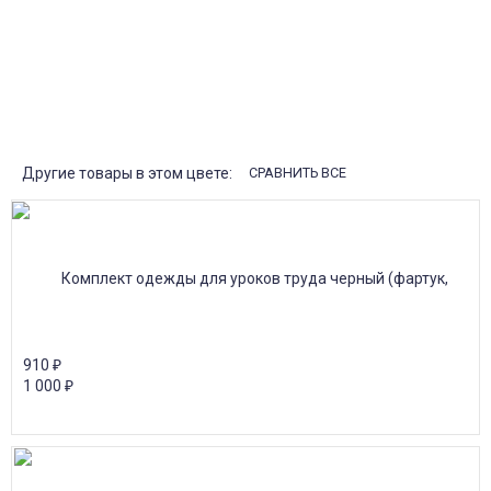
от 30000р скидка 10% на товары
Поставки под заказ.
Закажите любые модели и размеры оптом или в розницу!
Оплата при получении или онлайн платеж
Оплатите заказ наличными, банковской картой или онлайн
платежом (Сбербанк онлайн), по счету для юр.лиц.
Почта России
Доставка в почтовые отделения Почты России с оплатой при
получении!
Другие товары в этом цвете:
СРАВНИТЬ ВСЕ
910
₽
1 000
₽