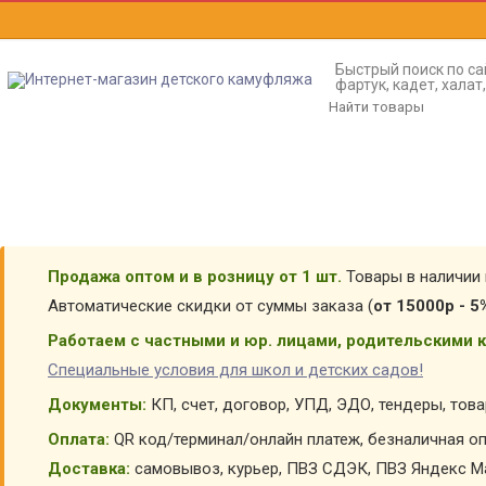
Быстрый поиск по са
фартук, кадет, хала
Продажа оптом и в розницу от 1 шт.
Товары в наличии 
Автоматические скидки от суммы заказа (
от 15000р - 5
Работаем с частными и юр. лицами, родительскими к
Специальные условия для школ и детских садов!
Документы:
КП, счет, договор, УПД, ЭДО, тендеры, тов
Оплата:
QR код/терминал/онлайн платеж, безналичная оп
Доставка:
самовывоз, курьер, ПВЗ СДЭК, ПВЗ Яндекс Ма