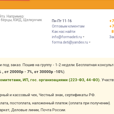
йту. Например:
т, берцы, ЮИД, Щелкунчик
+7
Пн-Пт 11-16
+7
Оптовым клиентам
8 
Как нас найти
info@formadeti.ru
За
forma.deti@yandex.ru
и под заказ. Пошив на группу - 1-2 недели. Бесплатная консуль
% , от 20000р - 7%, от 30000р -10%
).
омитетами, ИП, гос. организациями (223-ФЗ, 44-ФЗ).
Участв
арный и кассовый чек, Честный знак, сертификаты РФ.
лата, постоплата, наложенный платеж (оплата при получении).
ркет, Деловые линии, Почта России.