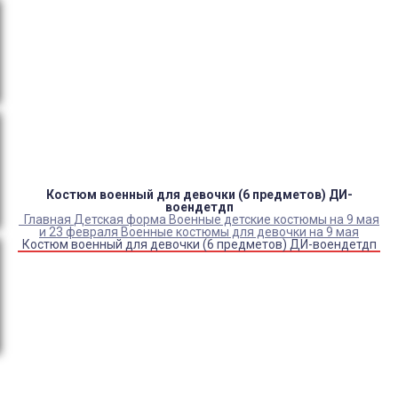
Оплата:
QR код/терминал/онлайн платеж,
безналичная оплата, постоплата, наложенный
платеж (оплата при получении).
Доставка:
самовывоз, курьер, ПВЗ СДЭК, ПВЗ
Яндекс Маркет, Деловые линии, Почта России.
Костюм военный для девочки (6 предметов) ДИ-
воендетдп
Главная
Детская форма
Военные детские костюмы на 9 мая
и 23 февраля
Военные костюмы для девочки на 9 мая
Костюм военный для девочки (6 предметов) ДИ-воендетдп
Купить Костюм военный для девочки (6 предметов) ДИ-
воендетдп
Артикул:
29705
Выберите Размер:
44/164
28/80-86
30/92-98
32/104-110
32/116
34/116-122
32-34/122-128
36/128-134
34/134-140
38/140-146
36-38/146-152
40/152-158
40-42/158-164
46/164-170
48/164-170
50/164-170