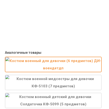
Яндекс Маркет по России с наложенным платежом.
Система скидок
При заказе
от 15000р скидка 5% на товары
от 20000р скидка 7% на товары
от 30000р скидка 10% на товары
Поставки под заказ.
Закажите любые модели и размеры оптом или в розницу!
Оплата при получении или онлайн платеж
Оплатите заказ наличными, банковской картой или онлайн
платежом (Сбербанк онлайн), по счету для юр.лиц.
Почта России
Доставка в почтовые отделения Почты России с оплатой при
получении!
Аналогичные товары