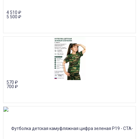
4 510
₽
5 500
₽
570
₽
700
₽