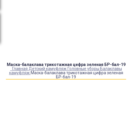
Оплата:
QR код/терминал/онлайн платеж,
безналичная оплата, постоплата, наложенный
платеж (оплата при получении).
Доставка:
самовывоз, курьер, ПВЗ СДЭК, ПВЗ
Яндекс Маркет, Деловые линии, Почта России.
Маска-балаклава трикотажная цифра зеленая БР-бал-19
Главная
Детский камуфляж
Головные уборы
Балаклавы
камуфляж
Маска-балаклава трикотажная цифра зеленая
БР-бал-19
Купить Маска-балаклава трикотажная цифра зеленая
БР-бал-19
Артикул:
2455
Выберите Размер:
УНИВЕРСАЛЬНЫЙ
Склад:
Под заказ с оптового склада
Товар с выбранным набором характеристик недоступен
для покупки
Брюки в цвет
+
450
₽
500
₽
350
₽