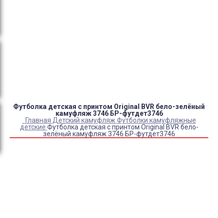
Оплата:
QR код/терминал/онлайн платеж,
безналичная оплата, постоплата, наложенный
платеж (оплата при получении).
Доставка:
самовывоз, курьер, ПВЗ СДЭК, ПВЗ
Яндекс Маркет, Деловые линии, Почта России.
Футболка детская с принтом Original BVR бело-зелёный
камуфляж 3746 БР-футдет3746
Главная
Детский камуфляж
Футболки камуфляжные
детские
Футболка детская с принтом Original BVR бело-
зелёный камуфляж 3746 БР-футдет3746
Купить Футболка детская с принтом Original BVR бело-
зелёный камуфляж 3746 БР-футдет3746
Артикул:
38349
Выберите Размер:
30/104-110
32/116-122
34/128-134
36/134-140
38/146-152
40/152-158
Склад:
Под заказ с оптового склада
Товар с выбранным набором характеристик недоступен
для покупки