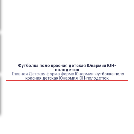
Оплата:
QR код/терминал/онлайн платеж,
безналичная оплата, постоплата, наложенный
платеж (оплата при получении).
Доставка:
самовывоз, курьер, ПВЗ СДЭК, ПВЗ
Яндекс Маркет, Деловые линии, Почта России.
Футболка поло красная детская Юнармия ЮН-
полодетюк
Главная
Детская форма
Форма Юнармии
Футболка поло
красная детская Юнармия ЮН-полодетюк
Купить Футболка поло красная детская Юнармия ЮН-
полодетюк
Артикул:
12062
Выберите Размер:
28-30/122-128
28-30/134-140
32-34/134-140
36-38/134-140
32-34/146-152
36-38/146-152
40-42/146-152
36-38/158-164
40-42/158-164
48-50/158-164
44-46/158-164
40-42/170-176
44-46/170-176
44-46/182-188
48-50/170-176
52-54/170-176